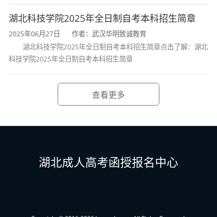
新型文学实践的能力；
湖北科技学院2025年全日制自考本科招生简章
5.熟悉国家在汉语言文字和文学创作、
2025年06月27日
作者：武汉华明致诚教育
文化传播以及语文教育等方面的政策和法
湖北科技学院2025年全日制自考本科招生简章点击了解：湖北
科技学院2025年全日制自考本科招生简章
规。
四、课程设置与学分
查看更多
专业名称：汉语言文学专业（专升本）
代码：
050101
序
课程
课程名称
号
代码
湖北成人高考函授报名中心
1
15040
习近平新时代中国特色社会主义思想概论
2
15043
中国近现代史纲要
3
15044
马克思主义基本原理