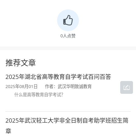
实的汉语言文学基础，掌握汉语和中国文学
的基本理论、基本知识，具有较强的审美能
力和中文表达能力，具有初步的中国语言文
0
人点赞
学研究能力，能够在文化、教育、出版、传
媒机构以及政府机关、企事业单位从事与汉
推荐文章
语言文学运用相关工作的应用型人才。
2025年湖北省高等教育自学考试百问百答
本专业要求掌握汉语言文学的基本理论
2025年08月01日
作者：武汉华明致诚教育
和基本知识，具有较强的写作能力和表达能
什么是高等教育自学考试？
力，具有一定的文学艺术审美鉴赏能力和评
价能力，以及初步从事本学科学术研究并能
2025年武汉轻工大学非全日制自考助学班招生简
综合运用所学知识进行社会实践的应用能
章