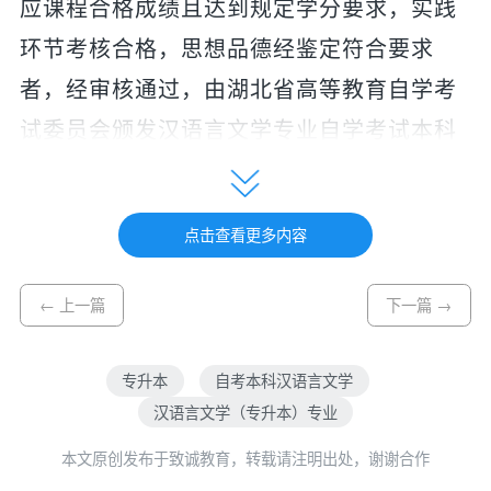
应课程合格成绩且达到规定学分要求，实践
环节考核合格，思想品德经鉴定符合要求
者，经审核通过，由湖北省高等教育自学考
试委员会颁发汉语言文学专业自学考试本科
毕业证书，主考学校副署，国家承认学历。
符合高等学历继续教育学士学位授予条件
点击查看更多内容
者，由主考学校按规定授予学士学位。
三、培养目标与基本要求
← 上一篇
下一篇 →
本专业培养理想信念坚定，德、智、
体、美、劳全面发展，具有较高的科学文化
专升本
自考本科汉语言文学
汉语言文学（专升本）专业
素养、职业道德水准、创新创业能力和社会
本文原创发布于致诚教育，转载请注明出处，谢谢合作
责任感，适应社会和经济发展需要，具有扎