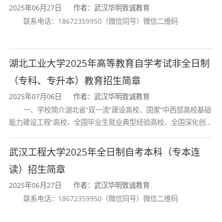
力。主要包括：
2025年06月27日
作者：武汉华明致诚教育
联系电话：18672359950（微信同号）微信二维码
1.掌握汉语言文学学科的基本知识、基
础理论；
湖北工业大学2025年高等教育自学考试非全日制
2.具备较强的写作能力和口头表达能
（专科、专升本）教育招生简章
力；
2025年07月06日
作者：武汉华明致诚教育
3.具备宽阔的文化视野，对当代文学研
一、学校简介湖北省“双一流”建设高校、国家“中西部高校基础
能力建设工程”高校、全国毕业生就业典型经验高校、全国深化创新
究前沿动态、新型文学形态，能运用学科专
创业教育改革示范高校、国家知识产权试点高校、国家“赋予科研人
业理论思维，敏锐发现问题、分析问题、解
员职务科技成果所有权或
武汉工程大学2025年全日制自考本科（专本连
决问题；
读）招生简章
4.有较强的专业学习拓展能力和创新意
2025年06月27日
作者：武汉华明致诚教育
联系电话：18672359950（微信同号）微信二维码
识，善于运用新媒体技术及工具，进行网络