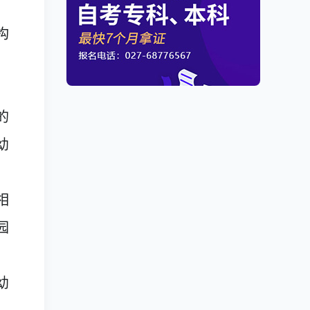
构
，
的
幼
相
园
，
幼