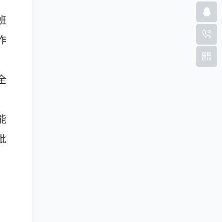
班
作
，
全
能
批