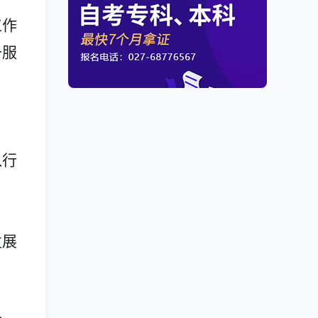
工作
备服
入行
；
发展