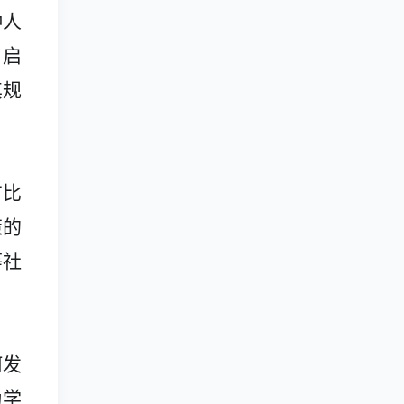
种人
，启
其规
有比
策的
等社
何发
为学