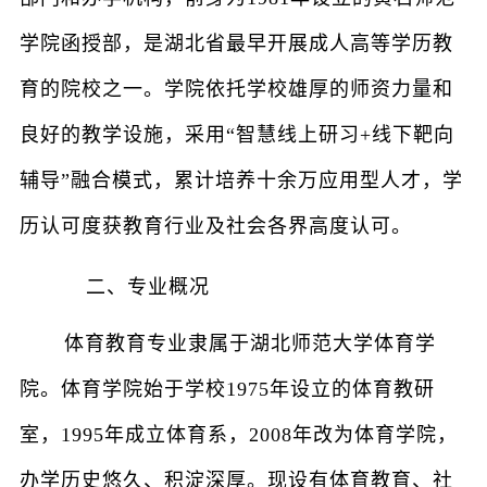
学院函授部，是湖北省最早开展成人高等学历教
育的院校之一。学院依托学校雄厚的师资力量和
良好的教学设施，采用“智慧线上研习+线下靶向
辅导”融合模式，累计培养十余万应用型人才，学
历认可度获教育行业及社会各界高度认可。
二、专业概况
体育教育专业隶属于湖北师范大学体育学
院。体育学院始于学校1975年设立的体育教研
室，1995年成立体育系，2008年改为体育学院，
办学历史悠久、积淀深厚。现设有体育教育、社