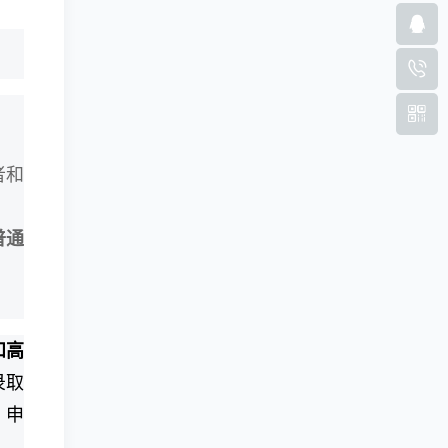
者和
普通
和高
录取
，申