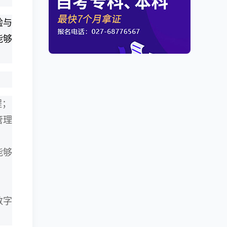
验与
能够
程；
管理
能够
；
数字