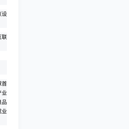
（设
互联
球首
产业
良品
就业