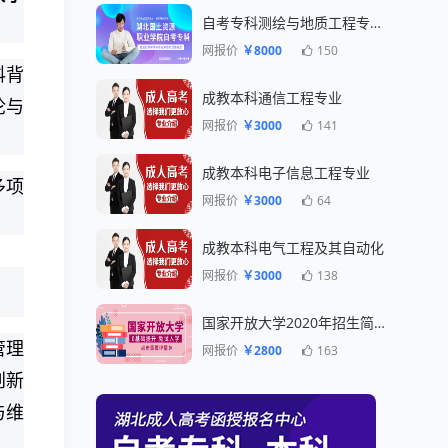
自考专科测绘与地质工程专业一年毕业
网报价
￥8000
150
科背
成教本科通信工程专业
论与
网报价
￥3000
141
成教本科电子信息工程专业
多项
网报价
￥3000
64
成教本科电气工程及其自动化
网报价
￥3000
138
国家开放大学2020年招生简章
管理
网报价
￥2800
163
创新
与维