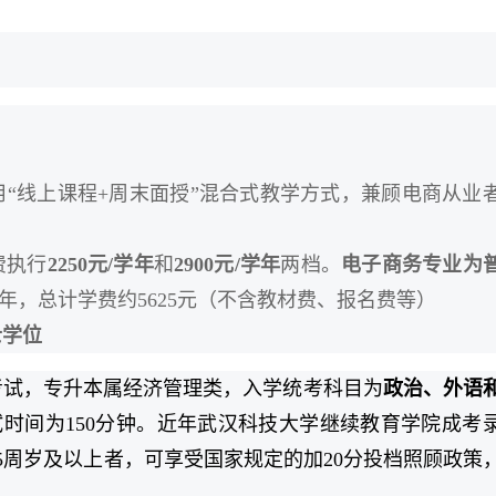
“线上课程+周末面授”混合式教学方式，兼顾电商从业
费执行
2250元/学年
和
2900元/学年
两档。
电子商务专业为
5年，总计学费约5625元（不含教材费、报名费等）
士学位
考试，专升本属经济管理类，入学统考科目为
政治、外语
试时间为150分钟。近年武汉科技大学继续教育学院成考
年满25周岁及以上者，可享受国家规定的加20分投档照顾政策