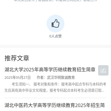
与控制湖北省重点实验室”“脑科学先进技术研究
院”等校内高水平科研平台。
三、培养目标
0
人点赞
本专业面向各级疾病预防控制中心、卫生监督
推荐文章
机构、食品药品安全监管单位及健康管理机构，
培养适应我国医药卫生事业现代化建设需要，具
湖北大学2025年高等学历继续教育招生简章
有良好的职业素养、创新精神和社会责任感，
2025年05月27日
作者：武汉华明致诚教育
德、智、体、美、劳全面发展；系统掌握预防医
考生须知一、 报考对象和条件：报考高中起点专科与本科的考
学基础理论、基本知识和基本技能，具备疾病预
生应具有高中毕业文化程度，报考专科起点本科考生必须是已取得
经教育部审定核准的国民教育系列高等学校或高等教育自学考试机
防控制、环境介质检测评价、卫生监督管理和健
构颁发的大学专科毕业证书的人
湖北中医药大学高等学历继续教育2025年招生简
康促进等方面的综合能力；能够在疾病预防控制