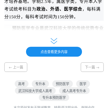
才培养基地。学制2.5年，属医学类，专升本入学
考试统考科目为
政治、外语、医学综合
，每科满
分150分，每科考试时间为150分钟。
预防医学专业是武汉科技大学的传统优势专业
和湖北省公共卫生领域的品牌专业，办学实力雄
厚。
本专业依托医学部公共卫生与预防医学一级
学科硕士点，并依托“化学工程与技术”和“安全科
点击查看更多内容
学与工程”两个一级学科博士点招收博士生，能开
展本科、硕士、博士全层次人才培养。师资方
← 上一篇
下一篇 →
面，医学部现有专任教师168人，其中教授36人、
副教授64人，博士生导师15人，研究生导师353
高考
专升本
预防医学
医学
人；拥有国家重大人才计划入选者、湖北省名师
武汉科技大学成人高考
成人高考专升本
专升本预防医学
工作室、省级教学团队、湖北省首届医学领军人
才等高层次人才队伍。此外，建有“职业危害识别
本文原创发布于致诚教育，转载请注明出处，谢谢合作