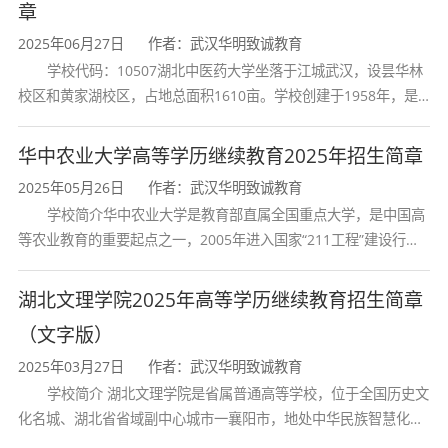
中心、卫生监督局、食品药品监督局、职业病防
章
治所和医学院校等机构工作的高素质应用型人
2025年06月27日
作者：武汉华明致诚教育
学校代码：10507湖北中医药大学坐落于江城武汉，设昙华林
才。
校区和黄家湖校区，占地总面积1610亩。学校创建于1958年，是
成人高等教育专升本预防医学专业在此基础上
湖北省唯一一所高等中医药本科院校，是我国较早开办中医本科教
育和最早开办中医研究
更强调理论与实践的结合，注重将学生在职在岗
华中农业大学高等学历继续教育2025年招生简章
的公共卫生基层工作经验与高等预防医学理论教
2025年05月26日
作者：武汉华明致诚教育
学校简介华中农业大学是教育部直属全国重点大学，是中国高
学融合，旨在培养掌握基础医学、临床医学和预
等农业教育的重要起点之一，2005年进入国家“211工程”建设行
防医学的基本理论知识，具备疾病预防控制、实
列，2017年列入国家“双一流”建设行列。学校学科优势特色明显。
施卫生监督监测、改进环境卫生、开展卫生保健
首轮“双一流”成效
湖北文理学院2025年高等学历继续教育招生简章
和健康教育等能力的高等专门人才。
（文字版）
具体而言，毕业生应具备以下核心素养：
2025年03月27日
作者：武汉华明致诚教育
学校简介 湖北文理学院是省属普通高等学校，位于全国历史文
理论基础
：系统掌握基础医学（人体解剖学、
化名城、湖北省省域副中心城市一襄阳市，地处中华民族智慧化身
生理学、生物化学、免疫学等）、临床医学（内
诸葛亮的故居一古隆中。学校是教育 部本科教学工作水平评估优秀