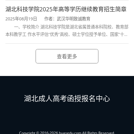
学校、全国普通
科学、传染病学等）及预防医学核心理论知识
湖北科技学院2025年高等学历继续教育招生简章
（流行病学、卫生统计学、环境卫生学、职业卫
2025年08月19日
作者：武汉华明致诚教育
生与职业医学、营养与食品卫生学等）；
一、学校简介 湖北科技学院是湖北省属普通本科院校、教育部
本科教学工 作水平评估“优秀”高校、硕士学位授予单位、国家“十三
疾病预防与控制能力
：具备开展疾病预防控
五” 产教融合发展工程规划项目建设高校、全国首批卓越医生教育
制、实施卫生监督监测、改进环境卫生、开展卫
培 养计划项
生保健和健康教育等工作的能力；
查看更多
环境与食品卫生监督能力
：能够在环境卫生或
食品卫生监测等机构从事预防医学工作，具备环
境介质检测评价等基本技能；
公共卫生管理能力
：掌握卫生事业管理学基本
湖北成人高考函授报名中心
知识，具备基层卫生管理、突发公共卫生事件应
急处置能力；
研究与职业素养
：具备良好的公共卫生职业素
养、沟通协作能力及循证医学思维能力，了解公
Copyright © 2016-2026 huasedu.com All Rights Reserved.