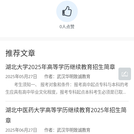
编程实操和系统开发能力的全面提升，帮助学生
从容应对IT产业和数字经济对高端人才的需求。
0
人点赞
毕业生能够在大型软硬件系统、互联网应用、智
能系统、信息安全等领域从事技术研究、应用开
发和管理等工作，职业发展路径清晰、薪资水平
推荐文章
高企，职业前景十分广阔。
湖北大学2025年高等学历继续教育招生简章
2025年05月27日
作者：武汉华明致诚教育
三、专业基本信息
考生须知一、 报考对象和条件：报考高中起点专科与本科的考
生应具有高中毕业文化程度，报考专科起点本科考生必须是已取得
经教育部审定核准的国民教育系列高等学校或高等教育自学考试机
项目
内容
构颁发的大学专科毕业证书的人
湖北中医药大学高等学历继续教育2025年招生简
章
培养层次
专升本（本科）
2025年06月27日
作者：武汉华明致诚教育