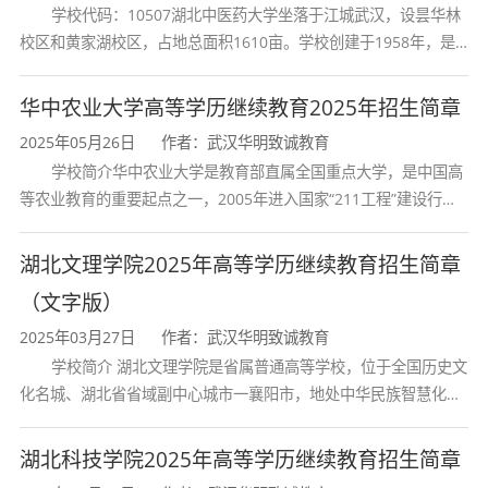
学校代码：10507湖北中医药大学坐落于江城武汉，设昙华林
专业名称
计算机科学与技
校区和黄家湖校区，占地总面积1610亩。学校创建于1958年，是
湖北省唯一一所高等中医药本科院校，是我国较早开办中医本科教
学科门类
工学
育和最早开办中医研究
华中农业大学高等学历继续教育2025年招生简章
2025年05月26日
作者：武汉华明致诚教育
专业类别
计算机类（理工
学校简介华中农业大学是教育部直属全国重点大学，是中国高
等农业教育的重要起点之一，2005年进入国家“211工程”建设行
学制
2.5年
列，2017年列入国家“双一流”建设行列。学校学科优势特色明显。
首轮“双一流”成效
湖北文理学院2025年高等学历继续教育招生简章
学习形式
非脱产（业余/
（文字版）
2025年03月27日
作者：武汉华明致诚教育
学费标准
2925元/年
学校简介 湖北文理学院是省属普通高等学校，位于全国历史文
化名城、湖北省省域副中心城市一襄阳市，地处中华民族智慧化身
诸葛亮的故居一古隆中。学校是教育 部本科教学工作水平评估优秀
全程学费
7312.5元（292
学校、全国普通
湖北科技学院2025年高等学历继续教育招生简章