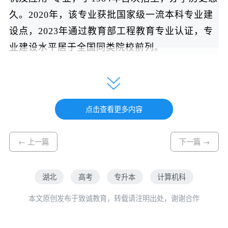
久。2020年，该专业获批国家级一流本科专业建
设点，2023年通过教育部工程教育专业认证，专
业建设水平居于全国同类院校前列。
随着大数据、人工智能、云计算、5G通信等
新技术在社会各领域的深入渗透，计算机技术已
成为推动经济社会发展的核心驱动力。数字产业
点击查看更多内容
化与产业数字化进程加速推进，市场对计算机专
业人才的需求持续走高。从大型互联网科技公司
← 上一篇
下一篇 →
到传统制造业数字化转型，从政府信息化建设到
科研院所技术攻关，计算机科学与技术专业人才
湖北
高考
专升本
计算机科
在各行各业都扮演着不可或缺的角色。
本文原创发布于致诚教育，转载请注明出处，谢谢合作
本专业旨在培养系统掌握计算机软硬件专业知
识和行业系统研发技术的卓越应用型人才，注重