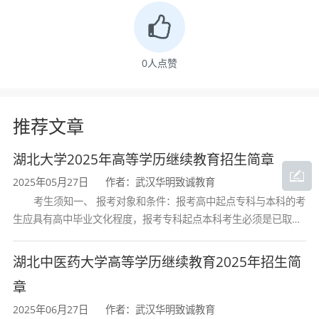
质量发展对专业人才的迫切需求。
0
人点赞
三、专业基本信息
推荐文章
项目
内容
湖北大学2025年高等学历继续教育招生简章
培养层次
专升本（本科）
2025年05月27日
作者：武汉华明致诚教育
考生须知一、 报考对象和条件：报考高中起点专科与本科的考
专业名称
电子信息工程
生应具有高中毕业文化程度，报考专科起点本科考生必须是已取得
经教育部审定核准的国民教育系列高等学校或高等教育自学考试机
构颁发的大学专科毕业证书的人
湖北中医药大学高等学历继续教育2025年招生简
学科门类
工学
章
专业类别
理工类
2025年06月27日
作者：武汉华明致诚教育