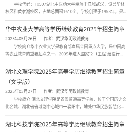
学校代码：10507湖北中医药大学坐落于江城武汉，设昙华林
校区和黄家湖校区，占地总面积1610亩。学校创建于1958年，是
学制
2.5年
湖北省唯一一所高等中医药本科院校，是我国较早开办中医本科教
育和最早开办中医研究
华中农业大学高等学历继续教育2025年招生简章
学习形式
非脱产（函授/
2025年05月26日
作者：武汉华明致诚教育
学校简介华中农业大学是教育部直属全国重点大学，是中国高
学费标准
2925元/学年
等农业教育的重要起点之一，2005年进入国家“211工程”建设行
列，2017年列入国家“双一流”建设行列。学校学科优势特色明显。
首轮“双一流”成效
全程学费
7312.5元（292
湖北文理学院2025年高等学历继续教育招生简章
（文字版）
授予学位
工学学士
2025年03月27日
作者：武汉华明致诚教育
学校简介 湖北文理学院是省属普通高等学校，位于全国历史文
特别说明
：电子信息工程专业属理工类，招
化名城、湖北省省域副中心城市一襄阳市，地处中华民族智慧化身
诸葛亮的故居一古隆中。学校是教育 部本科教学工作水平评估优秀
收已取得国民教育系列大学专科毕业证书的各
学校、全国普通
湖北科技学院2025年高等学历继续教育招生简章
类人员，不限原专业背景，但建议具备一定的