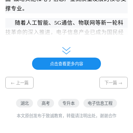
撑专业。
随着人工智能、5G通信、物联网等新一轮科
技革命的深入推进，电子信息产业已成为国民经
济的先导性、战略性产业。湖北本土的汽车电
子、消费电子企业对电子信息工程专业人才的需
求持续增长，智能网联汽车、工业互联网等领域
点击查看更多内容
为毕业生提供了广阔的施展舞台。毕业生就业面
非常广泛，主要涵盖电子系统设计岗、通信与运
← 上一篇
下一篇 →
营服务、物联网与智能技术、IC设计与半导体等
多个高端技术领域。
湖北
高考
专升本
电子信息工程
本专业旨在培养能够系统掌握现代电子技术与
本文原创发布于致诚教育，转载请注明出处，谢谢合作
信息系统基本理论和实践技能的高素质应用型电
子信息技术人才，帮助学生适应电子信息产业高