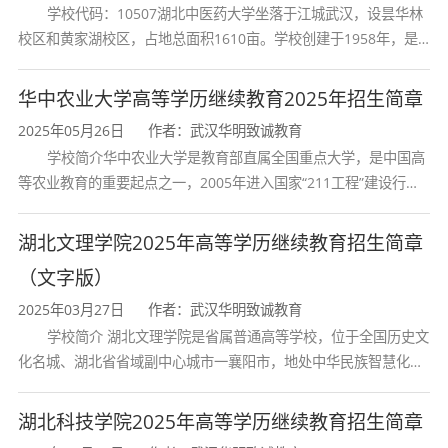
学校代码：10507湖北中医药大学坐落于江城武汉，设昙华林
校区和黄家湖校区，占地总面积1610亩。学校创建于1958年，是
学制
2.5年
湖北省唯一一所高等中医药本科院校，是我国较早开办中医本科教
育和最早开办中医研究
华中农业大学高等学历继续教育2025年招生简章
学习形式
非脱产（函授/
2025年05月26日
作者：武汉华明致诚教育
学校简介华中农业大学是教育部直属全国重点大学，是中国高
等农业教育的重要起点之一，2005年进入国家“211工程”建设行
学费标准
2250元/年
列，2017年列入国家“双一流”建设行列。学校学科优势特色明显。
首轮“双一流”成效
湖北文理学院2025年高等学历继续教育招生简章
全程学费
5625元（2250元
（文字版）
2025年03月27日
作者：武汉华明致诚教育
授予学位
管理学学士
学校简介 湖北文理学院是省属普通高等学校，位于全国历史文
化名城、湖北省省域副中心城市一襄阳市，地处中华民族智慧化身
特别说明
：行政管理专业属经管类，
文史类
诸葛亮的故居一古隆中。学校是教育 部本科教学工作水平评估优秀
和理工类专科毕业生均可报考
，宽口径招生，
学校、全国普通
湖北科技学院2025年高等学历继续教育招生简章
适合不同学科背景的考生。学习形式为非脱