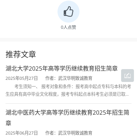
等核心领域，帮助学生适应公共部门改革和企业
行政管理的多重需求。本专业毕业生在公务员招
录中与公共管理类岗位高度契合，为考公考编提
0
人点赞
供坚实专业支撑。
推荐文章
三、专业基本信息
湖北大学2025年高等学历继续教育招生简章
2025年05月27日
作者：武汉华明致诚教育
项目
内容
考生须知一、 报考对象和条件：报考高中起点专科与本科的考
生应具有高中毕业文化程度，报考专科起点本科考生必须是已取得
培养层次
专升本（本科）
经教育部审定核准的国民教育系列高等学校或高等教育自学考试机
构颁发的大学专科毕业证书的人
湖北中医药大学高等学历继续教育2025年招生简
专业名称
行政管理
章
2025年06月27日
作者：武汉华明致诚教育
专业类别
经管类（管理学