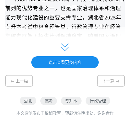
前列的优势专业之一，也是国家治理体系和治理
能力现代化建设的重要支撑专业。湖北省2025年
专升本考试中包含经管类，行政管理专业在经管
类统考框架下招生计划保持稳定。随着国家治理
现代化深入推进，以及湖北省建设中部地区崛起
重要战略支点的深化改革实施，各级党政机关、
点击查看更多内容
企事业单位和社会组织对具备扎实行政管理理论
基础和专业技能的复合型人才需求持续增长，就
← 上一篇
下一篇 →
业前景广阔。
本专业旨在培养能够系统掌握行政管理学基本
湖北
高考
专升本
行政管理
理论和现代公共管理方法的高素质应用型人才，
本文原创发布于致诚教育，转载请注明出处，谢谢合作
在知识体系上覆盖公共行政原理、公共政策学、
行政法学、社会保障学、电子政务及办公自动化