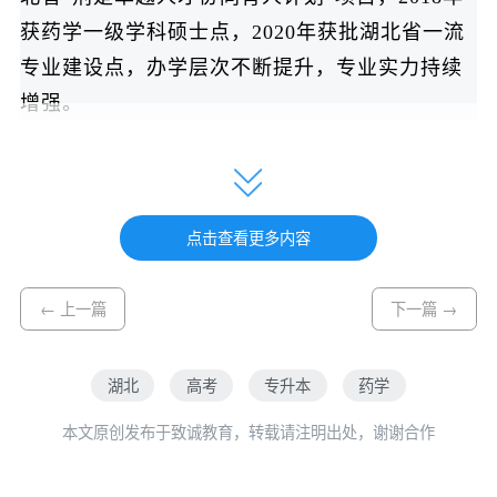
获药学一级学科硕士点，2020年获批湖北省一流
专业建设点，办学层次不断提升，专业实力持续
增强。
药学专业人才培养与行业需求高度契合。当
前，国家“健康中国2030”战略推动医药产业全面
升级，执业药师制度持续强化专业人员刚性需
点击查看更多内容
求，医药行业就业率长期保持在95%以上，生化
药品、创新药研发、高端医疗器械等领域人才缺
← 上一篇
下一篇 →
口持续扩大。
湖北
高考
专升本
药学
本专业旨在培养能够系统掌握药学学科基本理
论和实践技能的高素质应用型药学专门人才，在
本文原创发布于致诚教育，转载请注明出处，谢谢合作
知识体系上覆盖药物研发、药品生产、质量控
制、临床用药指导和药事管理等药学全流程各个