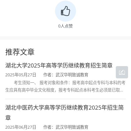
环节，帮助学生适应医药行业高质量发展对药学
专业人才的迫切需求。
0
人点赞
三、专业基本信息
推荐文章
项目
内容
湖北大学2025年高等学历继续教育招生简章
2025年05月27日
作者：武汉华明致诚教育
培养层次
专升本
考生须知一、 报考对象和条件：报考高中起点专科与本科的考
生应具有高中毕业文化程度，报考专科起点本科考生必须是已取得
经教育部审定核准的国民教育系列高等学校或高等教育自学考试机
专业名称
药学
构颁发的大学专科毕业证书的人
湖北中医药大学高等学历继续教育2025年招生简
学科门类
医学/
章
2025年06月27日
作者：武汉华明致诚教育