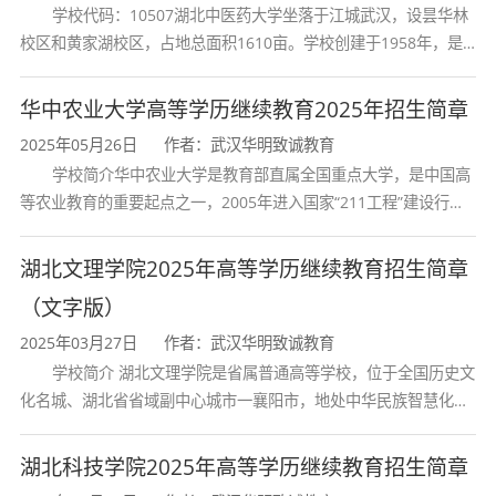
专业类别
医学类
学校代码：10507湖北中医药大学坐落于江城武汉，设昙华林
校区和黄家湖校区，占地总面积1610亩。学校创建于1958年，是
湖北省唯一一所高等中医药本科院校，是我国较早开办中医本科教
学制
2.5年
育和最早开办中医研究
华中农业大学高等学历继续教育2025年招生简章
2025年05月26日
作者：武汉华明致诚教育
非脱产
学习形式
学校简介华中农业大学是教育部直属全国重点大学，是中国高
合）
等农业教育的重要起点之一，2005年进入国家“211工程”建设行
列，2017年列入国家“双一流”建设行列。学校学科优势特色明显。
首轮“双一流”成效
学费标准
2250元
湖北文理学院2025年高等学历继续教育招生简章
（文字版）
全程学费
5625元
2025年03月27日
作者：武汉华明致诚教育
学校简介 湖北文理学院是省属普通高等学校，位于全国历史文
授予学位
理学学
化名城、湖北省省域副中心城市一襄阳市，地处中华民族智慧化身
诸葛亮的故居一古隆中。学校是教育 部本科教学工作水平评估优秀
学校、全国普通
湖北科技学院2025年高等学历继续教育招生简章
特别说明
：药学专业学制2.5年，学费标准