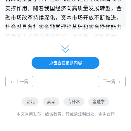
支撑作用。随着我国经济向高质量发展转型，金
融市场改革持续深化，资本市场开放不断推进，
社会对具备扎实金融学理论基础和实务操作能力
的专业人才需求持续增长。近年来，互联网金
融、金融科技、绿色金融等新兴领域的快速发
展，进一步拓宽了金融学专业的就业空间和市场
点击查看更多内容
前景。
金融学专业是湖北大学成人高等教育中经管类
← 上一篇
下一篇 →
的热门报考专业，学制2.5年。本专业旨在培养能
够系统掌握金融学理论和现代金融分析方法的高
湖北
高考
专升本
金融学
素质应用型人才，在知识体系设置上覆盖商业银
本文原创发布于致诚教育，转载请注明出处，谢谢合作
行、证券投资、保险及金融风险管理等领域，帮
助学生适应金融行业数字化转型和对复合型分析