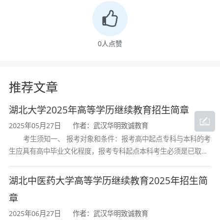
人才的需求。金融学在国家经济建设和社会发展
中具有举足轻重的地位，素有“现代经济核心”之
称。本专业也为毕业生获得证券从业资格、基金
0
人点赞
从业资格、CFA（特许金融分析师）等职业证书
提供了坚实的理论基础和知识框架。
推荐文章
湖北大学2025年高等学历继续教育招生简章
三、专业基本信息
2025年05月27日
作者：武汉华明致诚教育
考生须知一、 报考对象和条件：报考高中起点专科与本科的考
项目
内容
生应具有高中毕业文化程度，报考专科起点本科考生必须是已取得
经教育部审定核准的国民教育系列高等学校或高等教育自学考试机
培养层次
专升本（本科）
构颁发的大学专科毕业证书的人
湖北中医药大学高等学历继续教育2025年招生简
章
专业名称
金融学
2025年06月27日
作者：武汉华明致诚教育