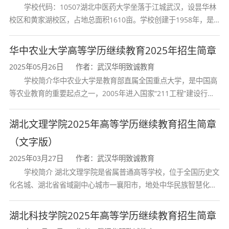
学校代码：10507湖北中医药大学坐落于江城武汉，设昙华林
专业类别
经管类
校区和黄家湖校区，占地总面积1610亩。学校创建于1958年，是
湖北省唯一一所高等中医药本科院校，是我国较早开办中医本科教
学制
2.5年
育和最早开办中医研究
华中农业大学高等学历继续教育2025年招生简章
2025年05月26日
作者：武汉华明致诚教育
学习形式
非脱产（函授/
学校简介华中农业大学是教育部直属全国重点大学，是中国高
等农业教育的重要起点之一，2005年进入国家“211工程”建设行
列，2017年列入国家“双一流”建设行列。学校学科优势特色明显。
学费标准
2250元/年
首轮“双一流”成效
湖北文理学院2025年高等学历继续教育招生简章
（文字版）
全程学费
5625元（2250元
2025年03月27日
作者：武汉华明致诚教育
学校简介 湖北文理学院是省属普通高等学校，位于全国历史文
授予学位
经济学学士
化名城、湖北省省域副中心城市一襄阳市，地处中华民族智慧化身
诸葛亮的故居一古隆中。学校是教育 部本科教学工作水平评估优秀
特别说明
：金融学专业属经管类，
文史类和
学校、全国普通
湖北科技学院2025年高等学历继续教育招生简章
理工类专科毕业生均可报考
，宽口径招生，适