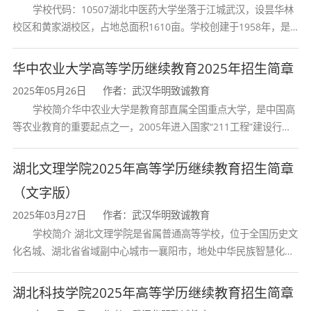
辑；
学校代码：10507湖北中医药大学坐落于江城武汉，设昙华林
校区和黄家湖校区，占地总面积1610亩。学校创建于1958年，是
核心专业类
：计算机原理、数字逻辑、微型计算
湖北省唯一一所高等中医药本科院校，是我国较早开办中医本科教
育和最早开办中医研究
机技术、计算机系统结构、计算机网络、高级语
华中农业大学高等学历继续教育2025年招生简章
2025年05月26日
作者：武汉华明致诚教育
言程序设计、汇编语言、数据结构、操作系统、
学校简介华中农业大学是教育部直属全国重点大学，是中国高
数据库原理、编译原理；
等农业教育的重要起点之一，2005年进入国家“211工程”建设行
列，2017年列入国家“双一流”建设行列。学校学科优势特色明显。
拓展应用类
：软件工程、图形学、人工智能、算
首轮“双一流”成效
湖北文理学院2025年高等学历继续教育招生简章
法设计与分析、人机交互、面向对象方法、计算
（文字版）
机英语、多媒体技术、网络集成技术、信息系统
2025年03月27日
作者：武汉华明致诚教育
学校简介 湖北文理学院是省属普通高等学校，位于全国历史文
分析与设计、UNIX操作系统等。
化名城、湖北省省域副中心城市一襄阳市，地处中华民族智慧化身
诸葛亮的故居一古隆中。学校是教育 部本科教学工作水平评估优秀
实践教学环节
包括课程综合设计、计算机应用实
学校、全国普通
湖北科技学院2025年高等学历继续教育招生简章
践、毕业实习、毕业设计（论文）等，注重工程