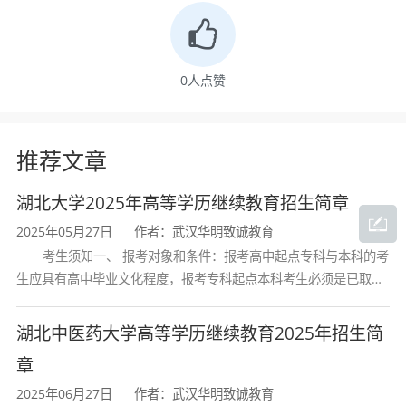
位从事计算机教学、科学研究、应用开发和
系统管理工作。
0
人点赞
三、主要课程
推荐文章
湖北大学2025年高等学历继续教育招生简章
湖北大学计算机科学与技术专业课程体系涵盖
学科基础课、专业核心课和实践拓展课三大模
2025年05月27日
作者：武汉华明致诚教育
考生须知一、 报考对象和条件：报考高中起点专科与本科的考
块，注重理论与实践的有机结合。主要课程包
生应具有高中毕业文化程度，报考专科起点本科考生必须是已取得
括：
经教育部审定核准的国民教育系列高等学校或高等教育自学考试机
构颁发的大学专科毕业证书的人
湖北中医药大学高等学历继续教育2025年招生简
学科基础类
：高等数学、线性代数、概率统计、
章
离散数学、电路原理、模拟电子技术、数字逻
2025年06月27日
作者：武汉华明致诚教育