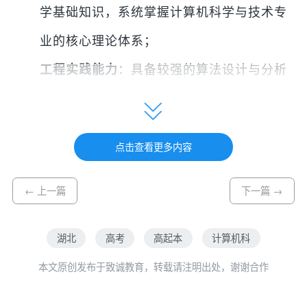
学基础知识，系统掌握计算机科学与技术专
业的核心理论体系；
工程实践能力
：具备较强的算法设计与分析
能力、编程开发能力及计算机系统认知与分
析能力，能够从事计算机应用系统的规划、
点击查看更多内容
设计、开发和维护；
创新能力
：具有发现问题、分析问题、解决
← 上一篇
下一篇 →
问题的创新思维能力，适应现代信息技术日
湖北
高考
高起本
计算机科
新月异的发展态势；
本文原创发布于致诚教育，转载请注明出处，谢谢合作
综合应用能力
：能够在科研部门、教育单
位、企业、事业、技术和行政管理部门等单