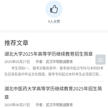
应用性。核心课程包括：
专业基础类
：教育学原理、普通心理学、发展心
0
人点赞
理学、教育心理学、教育研究方法。
教育史与方法类
：中国教育史、外国教育史、教
推荐文章
育通论、教育统计测量评价。
湖北大学2025年高等学历继续教育招生简章
教学实务类
：课程论、教学论、德育原理、教育
管理学、教育行政学。
2025年05月27日
作者：武汉华明致诚教育
考生须知一、 报考对象和条件：报考高中起点专科与本科的考
拓展方向类
：教育社会学、教育法学、比较教育
生应具有高中毕业文化程度，报考专科起点本科考生必须是已取得
经教育部审定核准的国民教育系列高等学校或高等教育自学考试机
学、教育哲学、教育改革专题、中小学学科教学
构颁发的大学专科毕业证书的人
湖北中医药大学高等学历继续教育2025年招生简
法等。
章
实践环节
：教学计划包含教育见习、教育实习、
2025年06月27日
作者：武汉华明致诚教育
教育调查与案例分析等实践教学环节，强化学生