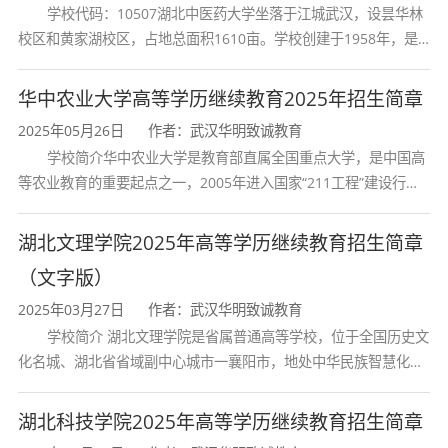
学校代码：10507湖北中医药大学坐落于江城武汉，设昙华林
的课堂教学实操能力。
校区和黄家湖校区，占地总面积1610亩。学校创建于1958年，是
湖北省唯一一所高等中医药本科院校，是我国较早开办中医本科教
育和最早开办中医研究
华中农业大学高等学历继续教育2025年招生简章
四、入学考试科目
2025年05月26日
作者：武汉华明致诚教育
学校简介华中农业大学是教育部直属全国重点大学，是中国高
报考湖北大学成教教育学高起本专业的考生，
等农业教育的重要起点之一，2005年进入国家“211工程”建设行
须参加全国成人高校统一招生考试，
招生科类为
列，2017年列入国家“双一流”建设行列。学校学科优势特色明显。
首轮“双一流”成效
文科类
，考试科目为：
湖北文理学院2025年高等学历继续教育招生简章
（文字版）
科目类别
考试科目
2025年03月27日
作者：武汉华明致诚教育
学校简介 湖北文理学院是省属普通高等学校，位于全国历史文
统考科目
语文、数学（文
化名城、湖北省省域副中心城市一襄阳市，地处中华民族智慧化身
诸葛亮的故居一古隆中。学校是教育 部本科教学工作水平评估优秀
综合科目
史地综合（历史
学校、全国普通
湖北科技学院2025年高等学历继续教育招生简章