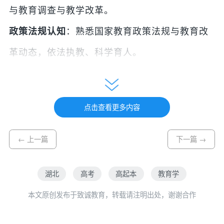
与教育调查与教学改革。
政策法规认知
：熟悉国家教育政策法规与教育改
革动态，依法执教、科学育人。
毕业生能够胜任中小学教育教学、教育科学研
究机构教研工作、各级教育行政部门管理岗位
点击查看更多内容
等，也可在教育咨询、人力资源评估等领域发
展。
← 上一篇
下一篇 →
三、主要课程
湖北
高考
高起本
教育学
本文原创发布于致诚教育，转载请注明出处，谢谢合作
教育学专业的课程体系涵盖通识教育、学科基
础与专业核心三大模块，兼顾理论系统性与实践