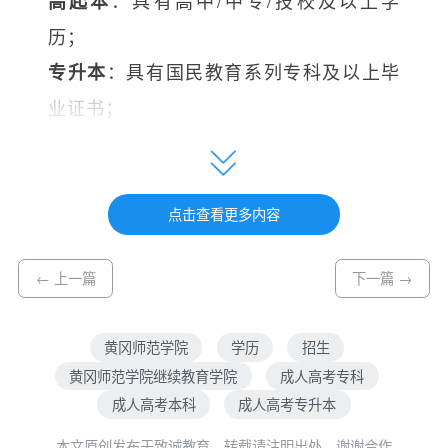
：具有高中/中专/技校及以上学
高起本
历；
：具有国民教育系列专科及以上毕
专升本
业证书；
户籍不限，全国招生（需符合当地报考政
策）。
点击查看更多内容
四、报名流程
← 上一篇
下一篇 →
：即日起至
，提交
预报名
2025年8月31日
身份证、学历证明电子版至招生老师；
黄冈师范学院
学历
招生
：9月初登录省教育考试院官网
网上填报
黄冈师范学院继续教育学院
成人高考专科
成人高考本科
成人高考专升本
完成志愿填报；
本文原创发布于致诚教育，转载请注明出处，谢谢合作