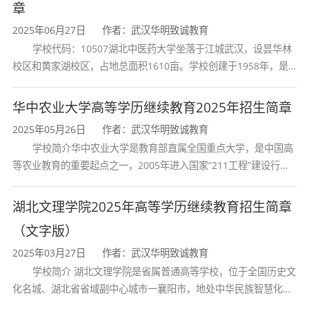
章
六、毕业待遇
2025年06月27日
作者：武汉华明致诚教育
学校代码：10507湖北中医药大学坐落于江城武汉，设昙华林
修满学分并通过毕业审核，颁发
黄冈师范
校区和黄家湖校区，占地总面积1610亩。学校创建于1958年，是
湖北省唯一一所高等中医药本科院校，是我国较早开办中医本科教
（学信网可
学院成人高等教育毕业证书
育和最早开办中医研究
华中农业大学高等学历继续教育2025年招生简章
查）；
2025年05月26日
作者：武汉华明致诚教育
符合学位授予条件者，可申请
学士学位证
学校简介华中农业大学是教育部直属全国重点大学，是中国高
；
书
等农业教育的重要起点之一，2005年进入国家“211工程”建设行
列，2017年列入国家“双一流”建设行列。学校学科优势特色明显。
学历可用于考公、考研、职称评定、积分
首轮“双一流”成效
湖北文理学院2025年高等学历继续教育招生简章
落户等。
（文字版）
2025年03月27日
作者：武汉华明致诚教育
七、咨询方式
学校简介 湖北文理学院是省属普通高等学校，位于全国历史文
化名城、湖北省省域副中心城市一襄阳市，地处中华民族智慧化身
联系电话：18672359950（微信同号）
诸葛亮的故居一古隆中。学校是教育 部本科教学工作水平评估优秀