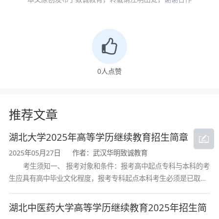
：按通知到指定地点核验材料
现场确认
（部分省份可线上）；
：10月全国成人高考（符合免试
参加考试
条件者可申请免试入学）。
0
人点赞
五、学习形式
推荐文章
：灵活学习，手机/电脑随时随地
网络授课
听课；
湖北大学2025年高等学历继续教育招生简章
：线上作业+定期直播答疑+期末
实践结合
2025年05月27日
作者：武汉华明致诚教育
考生须知一、 报考对象和条件：报考高中起点专科与本科的考
考核；
生应具有高中毕业文化程度，报考专科起点本科考生必须是已取得
：班主任一对一指导，解决学习
全程服务
经教育部审定核准的国民教育系列高等学校或高等教育自学考试机
难题。
构颁发的大学专科毕业证书的人
湖北中医药大学高等学历继续教育2025年招生简