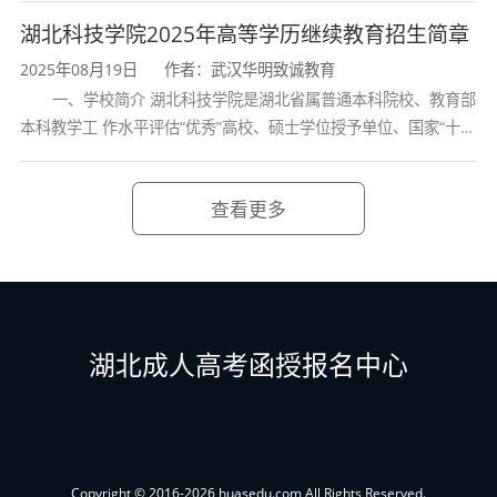
微信二维码
学校、全国普通
湖北科技学院2025年高等学历继续教育招生简章
2025年08月19日
作者：武汉华明致诚教育
一、学校简介 湖北科技学院是湖北省属普通本科院校、教育部
本科教学工 作水平评估“优秀”高校、硕士学位授予单位、国家“十三
五” 产教融合发展工程规划项目建设高校、全国首批卓越医生教育
培 养计划项
查看更多
湖北成人高考函授报名中心
Copyright © 2016-2026 huasedu.com All Rights Reserved.