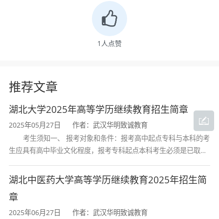
中国公民以及港澳台居民、外国侨民均可报名
参加
2024
年成人高考。具体条件如下：
（一）境内公民应具有湖北省各地公安机
关核发的居民身份证、户口簿、居住证之一或
1
人点赞
者湖北省各地人社部门出具的近三个月社保缴
费凭证；在湖北省境内服役的现役军人应具有
推荐文章
居民身份证和所在部队政治部门出具的现役军
人证明；在湖北省境内定居的港澳台居民应具
湖北大学2025年高等学历继续教育招生简章
有“港澳居民来往内地通行证”“台湾居民来往大
陆通行证”或湖北省居住地公安机关核发的“港
2025年05月27日
作者：武汉华明致诚教育
考生须知一、 报考对象和条件：报考高中起点专科与本科的考
澳居民居住证”“台湾居民居住证”；在湖北省境
生应具有高中毕业文化程度，报考专科起点本科考生必须是已取得
内定居的外国侨民应具有湖北省公安厅核发的
经教育部审定核准的国民教育系列高等学校或高等教育自学考试机
“外国人永久居留身份证”。
构颁发的大学专科毕业证书的人
湖北中医药大学高等学历继续教育2025年招生简
（二）
2007
年
9
月
1
日以前出生、年满
17
周
岁及以上者。
章
（三）身体健康，生活能自理，不影响所
2025年06月27日
作者：武汉华明致诚教育