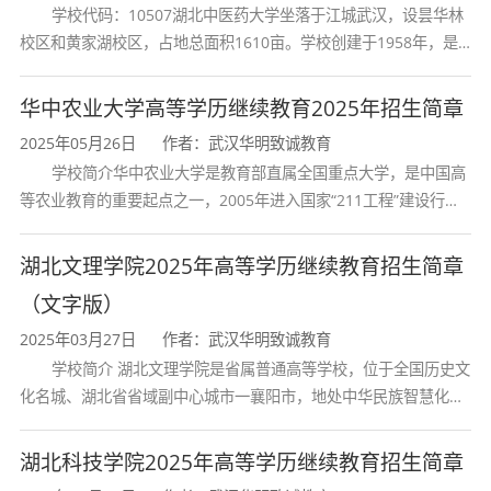
报专业学习。
学校代码：10507湖北中医药大学坐落于江城武汉，设昙华林
（四）报考高起本或高起专的考生应为高级
校区和黄家湖校区，占地总面积1610亩。学校创建于1958年，是
中等教育学校毕业或者具有同等学力。报考专
湖北省唯一一所高等中医药本科院校，是我国较早开办中医本科教
升本的考生必须是已取得经教育部审定核准的
育和最早开办中医研究
华中农业大学高等学历继续教育2025年招生简章
国民教育系列高等学校、高等教育自学考试机
2025年05月26日
作者：武汉华明致诚教育
构颁发的专科毕业证书、本科结业证书或以上
学校简介华中农业大学是教育部直属全国重点大学，是中国高
证书的人员。
等农业教育的重要起点之一，2005年进入国家“211工程”建设行
（五）报考成人高校医学门类专业（网上
列，2017年列入国家“双一流”建设行列。学校学科优势特色明显。
报名系统中招生计划门类代码为
52
和
10
对应的
首轮“双一流”成效
湖北文理学院2025年高等学历继续教育招生简章
专业）的考生还应具备以下条件：
（文字版）
1.
报考临床医学、口腔医学、预防医学、
2025年03月27日
作者：武汉华明致诚教育
中医学等临床类专业的人员，应当取得省级卫
学校简介 湖北文理学院是省属普通高等学校，位于全国历史文
生健康行政部门颁发的相应类别的执业助理医
化名城、湖北省省域副中心城市一襄阳市，地处中华民族智慧化身
师及以上资格证书或取得国家认可的普通中专
诸葛亮的故居一古隆中。学校是教育 部本科教学工作水平评估优秀
及以上相应专业学历；或者县级及以上卫生健
学校、全国普通
湖北科技学院2025年高等学历继续教育招生简章
康行政部门颁发的乡村医生执业证书并具有中