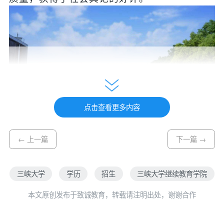
点击查看更多内容
← 上一篇
下一篇 →
学校招生代码：湖北省
527
；外省
11075
。
热忱欢迎社会各界从业人员踊跃报考！
三、报考对象和条件
（最终以
2024
年各
三峡大学
学历
招生
三峡大学继续教育学院
省教育考试院的报考通知为准）
本文原创发布于致诚教育，转载请注明出处，谢谢合作
凡遵守中华人民共和国宪法和法律，在湖
北省境内居住、工作和生活且符合以下条件的