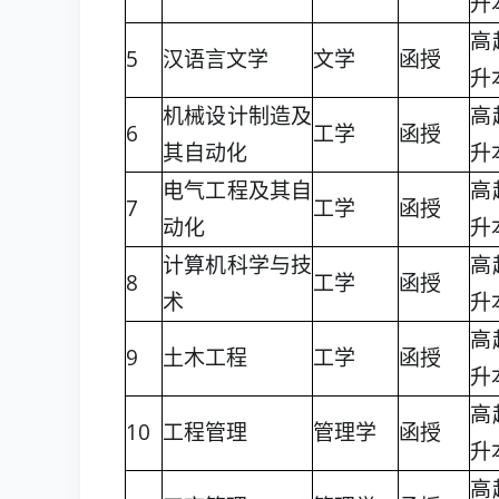
升
高
5
汉语言文学
文学
函授
升
机械设计制造及
高
6
工学
函授
其自动化
升
电气工程及其自
高
7
工学
函授
动化
升
计算机科学与技
高
8
工学
函授
术
升
高
9
土木工程
工学
函授
升
高
10
工程管理
管理学
函授
升
高