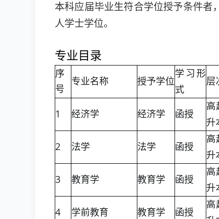
本科应届毕业生符合学位授予条件者
人学士学位。
专业目录
学习形
序
专业名称
授予学位
层
式
号
高
1
经济学
经济学
函授
升
高
2
法学
法学
函授
升
高
3
教育学
教育学
函授
升
高
4
学前教育
教育学
函授