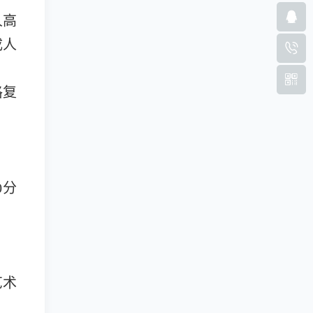
人高
成人
格复
0分
艺术