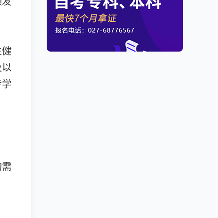
颁发
生健
及以
专学
均需