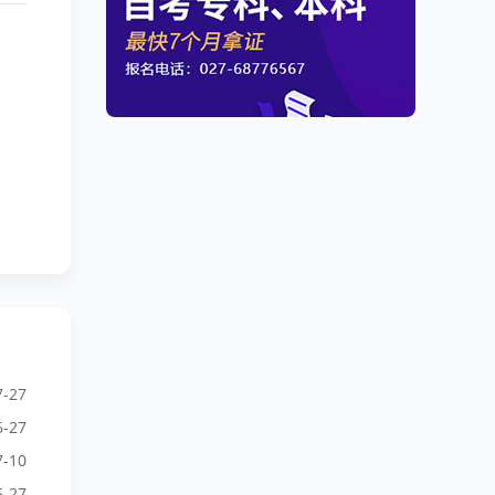
7-27
6-27
7-10
5-27