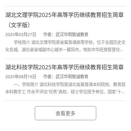
列，2017年列入国家“双一流”建设行列。学校学科优势特色明显。
首轮“双一流”成效
湖北文理学院2025年高等学历继续教育招生简章
（文字版）
2025年03月27日
作者：武汉华明致诚教育
学校简介 湖北文理学院是省属普通高等学校，位于全国历史文
化名城、湖北省省域副中心城市一襄阳市，地处中华民族智慧化身
诸葛亮的故居一古隆中。学校是教育 部本科教学工作水平评估优秀
学校、全国普通
湖北科技学院2025年高等学历继续教育招生简章
2025年08月19日
作者：武汉华明致诚教育
一、学校简介 湖北科技学院是湖北省属普通本科院校、教育部
本科教学工 作水平评估“优秀”高校、硕士学位授予单位、国家“十三
五” 产教融合发展工程规划项目建设高校、全国首批卓越医生教育
培 养计划项
查看更多