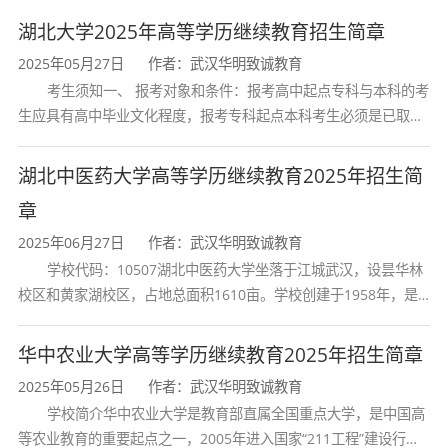
湖北大学2025年高等学历继续教育招生简章
2025年05月27日
作者：武汉华明致诚教育
考生须知一、 报考对象和条件：报考高中起点专科与本科的考
生应具有高中毕业文化程度，报考专科起点本科考生必须是已取得
经教育部审定核准的国民教育系列高等学校或高等教育自学考试机
构颁发的大学专科毕业证书的人
湖北中医药大学高等学历继续教育2025年招生简
章
2025年06月27日
作者：武汉华明致诚教育
学校代码：10507湖北中医药大学坐落于江城武汉，设昙华林
校区和黄家湖校区，占地总面积1610亩。学校创建于1958年，是
湖北省唯一一所高等中医药本科院校，是我国较早开办中医本科教
育和最早开办中医研究
华中农业大学高等学历继续教育2025年招生简章
2025年05月26日
作者：武汉华明致诚教育
学校简介华中农业大学是教育部直属全国重点大学，是中国高
等农业教育的重要起点之一，2005年进入国家“211工程”建设行