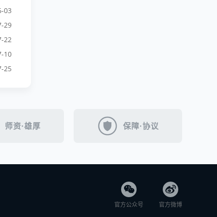
6-03
7-29
7-22
7-10
7-25
师资·雄厚
保障·协议
官方公众号
官方微博