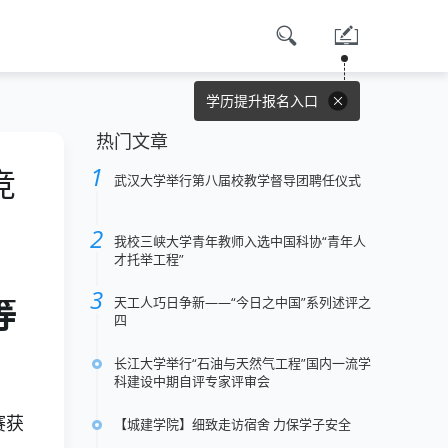
学历提升报名入口
热门文章
竞
武汉大学举行第八届校教学督导团聘任仪式
我校三峡大学青年教师入选中国科协“青年人
才托举工程”
天工人巧日争新——“今日之中国”系列述评之
等
四
长江大学举行“石油与天然气工程”国内一流学
科建设中期自评专家评审会
赛获
【城建学院】细致走访宿舍 力保学子安全