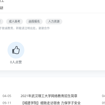
员工
研
授
成人高考
函授报名
人力资源
于致诚教育，转载请注明出处，谢谢合作
0
人点赞
04-05
2021年武汉理工大学网络教育招生简章
0
09-11
【城建学院】细致走访宿舍 力保学子安全
0