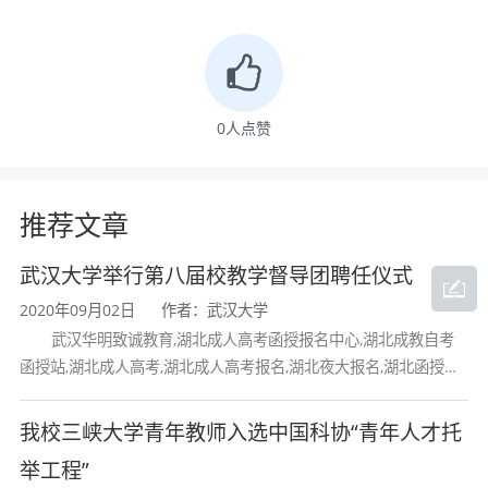
复印件；专科起点升本科还需要本人登陆中
国高等教育学生信息网查询本人毕业证并打
印查询结果。（《教育部学历电子注册备案
0
人点赞
表》或《中国高等教育学历认证报告》）。
本人阅读报考诚信承诺书并核对报名登记信
推荐文章
息后签字确认。
武汉大学举行第八届校教学督导团聘任仪式
5、考生原则上应在户籍所在地报名并参加入
2020年09月02日
作者：武汉大学
武汉华明致诚教育,湖北成人高考函授报名中心,湖北成教自考
学考试。凡持异地身份证报考者，须提供长
函授站,湖北成人高考,湖北成人高考报名,湖北夜大报名,湖北函授报
期在报名所在地生活、学习或工作的一切相
名,湖北大学成人高考报名,湖北工业大学成人高考
我校三峡大学青年教师入选中国科协“青年人才托
关有效证明材料。
举工程”