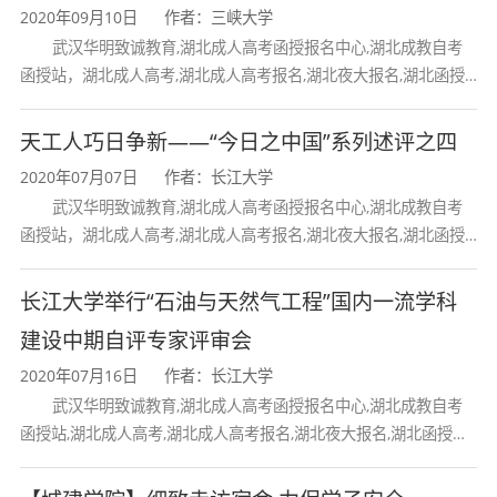
2020年09月10日
作者：三峡大学
入学考试、录取
武汉华明致诚教育,湖北成人高考函授报名中心,湖北成教自考
函授站，湖北成人高考,湖北成人高考报名,湖北夜大报名,湖北函授
凡选择我校网络高等学历教育的考生，必须
报名,湖北大学成人高考报名,湖北工业大学成人高考报名,三峡大学
参加所在地的学习中心组织的入学考试。
天工人巧日争新——“今日之中国”系列述评之四
1、入学考试时间：2020年1月2日——2021
2020年07月07日
作者：长江大学
武汉华明致诚教育,湖北成人高考函授报名中心,湖北成教自考
年3月15日
函授站，湖北成人高考,湖北成人高考报名,湖北夜大报名,湖北函授
2、入学考试方式：由各学习中心组织约考，
报名,湖北大学成人高考报名,湖北工业大学成人高考报名,三峡大学
长江大学举行“石油与天然气工程”国内一流学科
采用人脸识别在线考试。
建设中期自评专家评审会
3、学生在报名之后登陆学院网站，进行模拟
2020年07月16日
作者：长江大学
测试、预约考试、查询成绩及录取结果。
武汉华明致诚教育,湖北成人高考函授报名中心,湖北成教自考
函授站,湖北成人高考,湖北成人高考报名,湖北夜大报名,湖北函授报
4、录取：学校公布的录取结果仅表示考生通
名,湖北大学成人高考报名,湖北工业大学成人高考
过了我校的入学考试，获得在我校进行网络