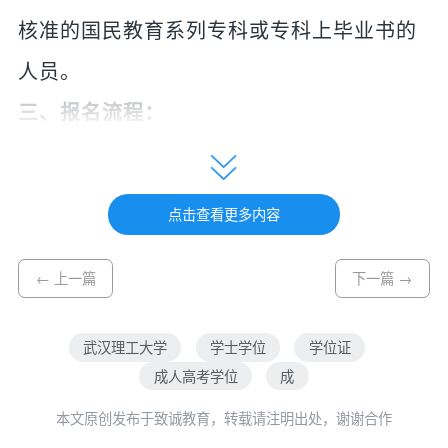
核准的国民教育系列专科或专科上毕业书的
人员。
三、报名流程：
1、报名时间：2020年12月——2021年3月10
日
点击查看更多内容
2、报名地点：武汉理工大学继续教育学院及
各校外学习中心。
← 上一篇
下一篇 →
3、报名方式:考生查询招生简章后，携带个
武汉理工大学
学士学位
学位证
人相关资料到经我校确认的具备招生资格的
成人高考学位
成
学习中心报名并现场拍照确认。
本文原创发布于致诚教育，转载请注明出处，谢谢合作
4、报名资料：本人身份证、毕业证书原件和