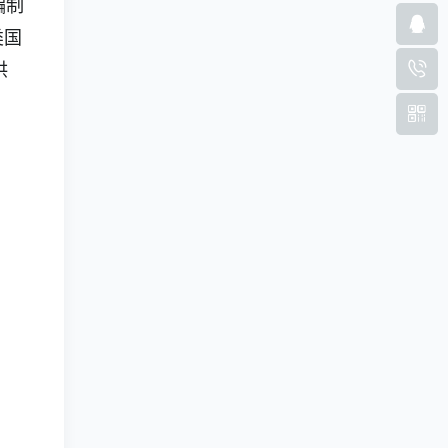
编制
类国
供