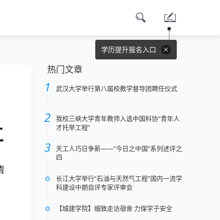
学历提升报名入口
热门文章
武汉大学举行第八届校教学督导团聘任仪式
我校三峡大学青年教师入选中国科协“青年人
才托举工程”
工
天工人巧日争新——“今日之中国”系列述评之
四
青
长江大学举行“石油与天然气工程”国内一流学
科建设中期自评专家评审会
【城建学院】细致走访宿舍 力保学子安全