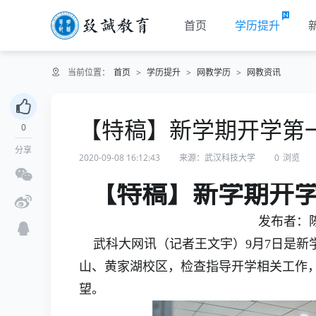
首页
学历提升
当前位置：
首页
>
学历提升
>
网教学历
>
网教资讯
【特稿】新学期开学第
0
分享
2020-09-08 16:12:43
来源：武汉科技大学
0
浏览
【特稿】新学期开学
发布者：陈孖
武科大网讯（记者王文宇）9月7日是新
山、黄家湖校区，检查指导开学相关工作
望。