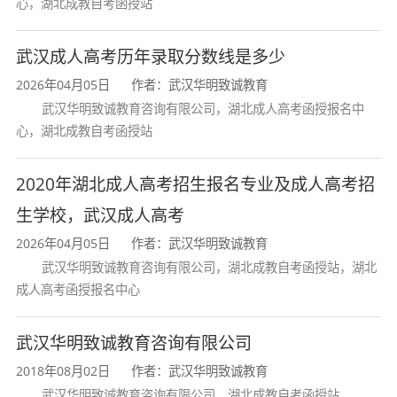
心，湖北成教自考函授站
提升学历对医药代表有啥用？
武汉成人高考历年录取分数线是多少
2026年04月05日
作者：武汉华明致诚教育
除了应对新的学历规定，通过湖北
成人高考
武汉华明致诚教育咨询有限公司，湖北成人高考函授报名中
拿到本科文凭，好处可多了。最直接的就是满足
心，湖北成教自考函授站
了岗位的硬性门槛，保住了工作机会甚至获得更
多晋升可能。其次，系统的本科教育能帮你构建
2020年湖北成人高考招生报名专业及成人高考招
更完整的知识体系，无论是药品知识、法规政策
生学校，武汉成人高考
还是市场策略，理解起来都会更深入，跟医生、
2026年04月05日
作者：武汉华明致诚教育
武汉华明致诚教育咨询有限公司，湖北成教自考函授站，湖北
客户沟通也更有底气。长远看，这个学历是国家
成人高考函授报名中心
承认的，学信网可查，以后想评职称、考执业药
师或者向管理岗位发展，都是一个重要的基石。
武汉华明致诚教育咨询有限公司
所以，这不仅仅是一张纸，更是你职业发展的“加
2018年08月02日
作者：武汉华明致诚教育
武汉华明致诚教育咨询有限公司，湖北成教自考函授站
油站”。