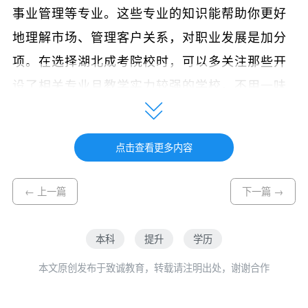
事业管理等专业。这些专业的知识能帮助你更好
地理解市场、管理客户关系，对职业发展是加分
项。在选择
湖北成考院校
时，可以多关注那些开
设了相关专业且教学实力较强的学校。不用一味
追求名校，适合自己、方便学习才是关键。很多
学校的湖北成人高考课程都设有线上教学，特别
点击查看更多内容
适合经常出差在外的医药代表，利用碎片时间就
能学习，两不耽误。
← 上一篇
下一篇 →
本科
提升
学历
湖北成人高考难不难考？
本文原创发布于致诚教育，转载请注明出处，谢谢合作
这是大家最关心的问题了！老实告诉你，湖