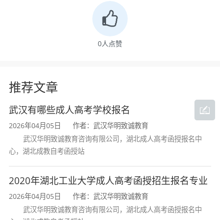
北成人高考的难度是相对适中的，主要考察基础
知识。专升本层次一般考政治、外语加一门专业
0
人点赞
基础课，比如医学类考医学综合。分数线通常不
会设置得很高，参考往年数据，认真备考过的考
生通过率还是很可观的。备考的关键在于坚持，
推荐文章
因为大家都是在职状态，一定要提前制定学习计
武汉有哪些成人高考学校报名
划，把下班后的时间利用起来。多做历年真题，
2026年04月05日
作者：武汉华明致诚教育
抓住重点章节复习，效果会好很多。别担心自己
武汉华明致诚教育咨询有限公司，湖北成人高考函授报名中
基础差，
湖北成教
的学习本身就是一次系统提升
心，湖北成教自考函授站
的过程，很多考点都是成考辅导资料里反复强调
2020年湖北工业大学成人高考函授招生报名专业
的。
2026年04月05日
作者：武汉华明致诚教育
武汉华明致诚教育咨询有限公司，湖北成人高考函授报名中