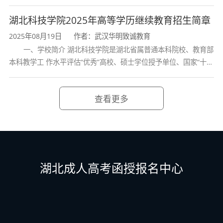
诸葛亮的故居一古隆中。学校是教育 部本科教学工作水平评估优秀
合；档案整理依照档案馆影印出版；鉴于项目研
学校、全国普通
湖北科技学院2025年高等学历继续教育招生简章
究工程巨大，资料收集整理的难度过大，可在高
2025年08月19日
作者：武汉华明致诚教育
质量完成前期工作的基础上申请滚动资助。专家
一、学校简介 湖北科技学院是湖北省属普通本科院校、教育部
本科教学工 作水平评估“优秀”高校、硕士学位授予单位、国家“十三
组认为该课题研究基础雄厚，课题组前期研究成
五” 产教融合发展工程规划项目建设高校、全国首批卓越医生教育
培 养计划项
果丰硕，能够按照计划完成主体目标，一致同意
查看更多
开题。
李严成教授代表课题组感谢专家组的评审意见，
表示将结合各位专家的建议，进一步完善可操作
湖北成人高考函授报名中心
性的研究方案，加强合作，突出重点，争取按计
划完成项目主体目标。黄柏权教授代表历史文化
学院表示，将对项目给予大力支持，保证项目顺