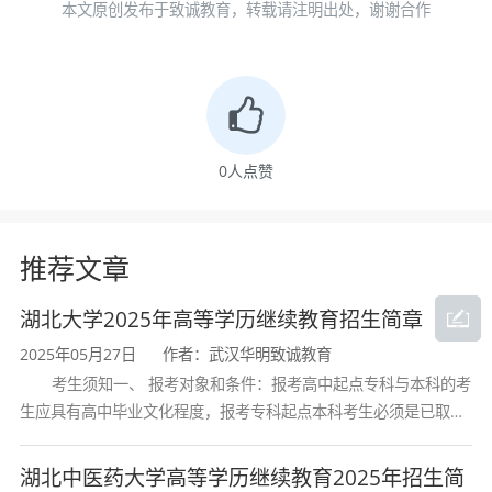
本文原创发布于致诚教育，转载请注明出处，谢谢合作
和建议。
0
人点赞
推荐文章
湖北大学2025年高等学历继续教育招生简章
2025年05月27日
作者：武汉华明致诚教育
考生须知一、 报考对象和条件：报考高中起点专科与本科的考
项目首席专家李严成教授向与会专家汇报了项目
生应具有高中毕业文化程度，报考专科起点本科考生必须是已取得
经教育部审定核准的国民教育系列高等学校或高等教育自学考试机
的学术价值及现实意义、框架结构、研究内容、
构颁发的大学专科毕业证书的人
湖北中医药大学高等学历继续教育2025年招生简
研究思路、研究方法和预期成果，希望各位专家