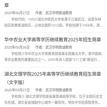
章
提出建设性意见。子课题负责人、江汉大学副校
2025年06月27日
作者：武汉华明致诚教育
长李卫东教授对其所承担的子课题研究作了补充
学校代码：10507湖北中医药大学坐落于江城武汉，设昙华林
校区和黄家湖校区，占地总面积1610亩。学校创建于1958年，是
介绍。
湖北省唯一一所高等中医药本科院校，是我国较早开办中医本科教
育和最早开办中医研究
华中农业大学高等学历继续教育2025年招生简章
在听取汇报后，专家们依次发言，充分肯定了项
2025年05月26日
作者：武汉华明致诚教育
目研究的重大学术价值与现实意义，一致认为课
学校简介华中农业大学是教育部直属全国重点大学，是中国高
题结构合理、思路清晰、研究内容和目标明确。
等农业教育的重要起点之一，2005年进入国家“211工程”建设行
列，2017年列入国家“双一流”建设行列。学校学科优势特色明显。
为确保项目顺利展开，专家组建议，在资料收集
首轮“双一流”成效
湖北文理学院2025年高等学历继续教育招生简章
整理方面，重点放在档案史料上，并聚焦京津、
（文字版）
沪苏杭、武汉广州等中心区域的律师公会档案；
2025年03月27日
作者：武汉华明致诚教育
学校简介 湖北文理学院是省属普通高等学校，位于全国历史文
在学术研究方面，要注重法律制度史与实践的结
化名城、湖北省省域副中心城市一襄阳市，地处中华民族智慧化身