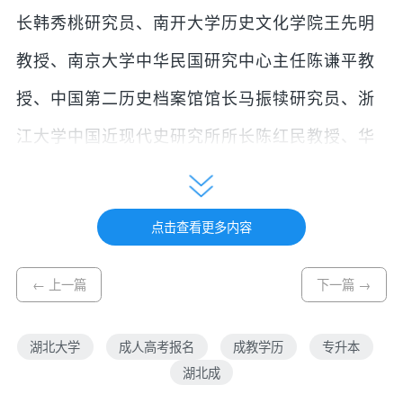
长韩秀桃研究员、南开大学历史文化学院王先明
教授、南京大学中华民国研究中心主任陈谦平教
授、中国第二历史档案馆馆长马振犊研究员、浙
江大学中国近现代史研究所所长陈红民教授、华
中师范大学近代史研究所朱英教授。
肖德代表学校对莅临开题论证会的各位专家表示
点击查看更多内容
欢迎和感谢，对历史文化学院2019年获得3项国家
← 上一篇
下一篇 →
重大项目表示祝贺。他介绍了李严成教授默默耕
耘、长期积累、获国家重大项目立项的学术历
湖北大学
成人高考报名
成教学历
专升本
程，并着重介绍了项目研究的重大学术价值和现
湖北成
实意义，希望与会专家对项目开展提出宝贵意见