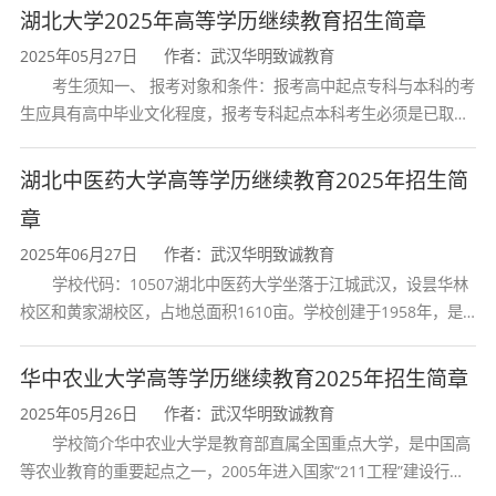
湖北大学2025年高等学历继续教育招生简章
2025年05月27日
作者：武汉华明致诚教育
考生须知一、 报考对象和条件：报考高中起点专科与本科的考
生应具有高中毕业文化程度，报考专科起点本科考生必须是已取得
经教育部审定核准的国民教育系列高等学校或高等教育自学考试机
构颁发的大学专科毕业证书的人
湖北中医药大学高等学历继续教育2025年招生简
章
2025年06月27日
作者：武汉华明致诚教育
学校代码：10507湖北中医药大学坐落于江城武汉，设昙华林
校区和黄家湖校区，占地总面积1610亩。学校创建于1958年，是
湖北省唯一一所高等中医药本科院校，是我国较早开办中医本科教
育和最早开办中医研究
华中农业大学高等学历继续教育2025年招生简章
2025年05月26日
作者：武汉华明致诚教育
学校简介华中农业大学是教育部直属全国重点大学，是中国高
等农业教育的重要起点之一，2005年进入国家“211工程”建设行