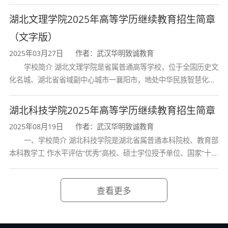
列，2017年列入国家“双一流”建设行列。学校学科优势特色明显。
首轮“双一流”成效
湖北文理学院2025年高等学历继续教育招生简章
（文字版）
2025年03月27日
作者：武汉华明致诚教育
学校简介 湖北文理学院是省属普通高等学校，位于全国历史文
化名城、湖北省省域副中心城市一襄阳市，地处中华民族智慧化身
诸葛亮的故居一古隆中。学校是教育 部本科教学工作水平评估优秀
学校、全国普通
湖北科技学院2025年高等学历继续教育招生简章
2025年08月19日
作者：武汉华明致诚教育
一、学校简介 湖北科技学院是湖北省属普通本科院校、教育部
本科教学工 作水平评估“优秀”高校、硕士学位授予单位、国家“十三
五” 产教融合发展工程规划项目建设高校、全国首批卓越医生教育
培 养计划项
查看更多