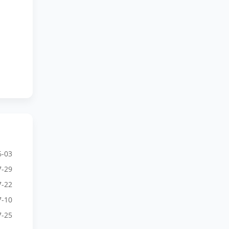
6-03
7-29
7-22
7-10
7-25