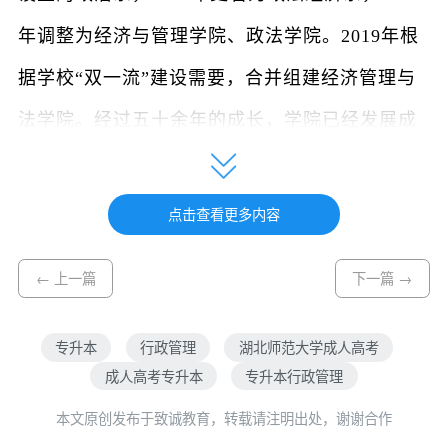
年调整为经济与管理学院、政法学院。2019年根
据学校“双一流”建设需要，合并组建经济管理与
法学院。经过五十余年的成长，学院已经发展成
为湖北师范大学办学历史较久、综合实力较强、
发展势头较快、社会影响较大的学院之一。
点击查看更多内容
行政管理专业是湖北师范大学经济管理与法
← 上一篇
下一篇 →
学院的重点建设专业之一，依托学院多学科交叉
融合的学科优势，突出管理、政治、法律和经济
专升本
行政管理
湖北师范大学成人高考
的有机结合，把学生培养成为以行政管理为核
成人高考专升本
专升本行政管理
心，掌握管理学理论知识与实践技能，熟悉政治
本文原创发布于致诚教育，转载请注明出处，谢谢合作