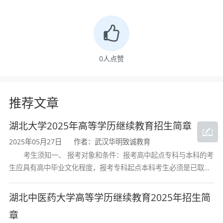
学、法学和经济学等交叉学科的复合型人才。
三、培养目标
本专业培养具有一定马克思主义理论素养和
0
人点赞
现代公共精神，掌握行政管理领域的基础理论知
推荐文章
识和专业技能，能在党政机关、企事业单位、社
会团体从事管理工作以及科研工作的复合型人
湖北大学2025年高等学历继续教育招生简章
才。
2025年05月27日
作者：武汉华明致诚教育
考生须知一、 报考对象和条件：报考高中起点专科与本科的考
本专业依托管理学、政治学、法学和经济学
生应具有高中毕业文化程度，报考专科起点本科考生必须是已取得
经教育部审定核准的国民教育系列高等学校或高等教育自学考试机
综合发展的优势，突出管理、政治、法律和经济
构颁发的大学专科毕业证书的人
湖北中医药大学高等学历继续教育2025年招生简
的有机结合，把学生培养成为以行政管理为核
章