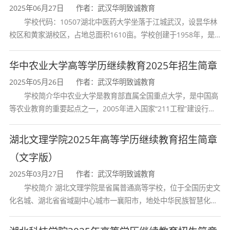
心，掌握管理学理论知识与实践技能，熟悉政治
2025年06月27日
作者：武汉华明致诚教育
学校代码：10507湖北中医药大学坐落于江城武汉，设昙华林
学、法学和经济学等交叉学科的复合型人才。
校区和黄家湖校区，占地总面积1610亩。学校创建于1958年，是
具体而言，毕业生应具备以下核心素养：
湖北省唯一一所高等中医药本科院校，是我国较早开办中医本科教
育和最早开办中医研究
华中农业大学高等学历继续教育2025年招生简章
理论基础：系统掌握行政管理学、管理学、
2025年05月26日
作者：武汉华明致诚教育
政治学、经济学、法学等相关领域的基础理论和
学校简介华中农业大学是教育部直属全国重点大学，是中国高
等农业教育的重要起点之一，2005年进入国家“211工程”建设行
基础知识，了解学科发展动态和理论前沿；
列，2017年列入国家“双一流”建设行列。学校学科优势特色明显。
写作能力：具备较强的语言表达和公文写作
首轮“双一流”成效
湖北文理学院2025年高等学历继续教育招生简章
能力，能够熟练撰写各类行政公文和报告；
（文字版）
2025年03月27日
作者：武汉华明致诚教育
管理能力：掌握领导决策、组织协调、沟通
学校简介 湖北文理学院是省属普通高等学校，位于全国历史文
交流等方面的系统知识和基本能力；
化名城、湖北省省域副中心城市一襄阳市，地处中华民族智慧化身
诸葛亮的故居一古隆中。学校是教育 部本科教学工作水平评估优秀
政策分析能力：熟悉我国有关法律法规、方
学校、全国普通