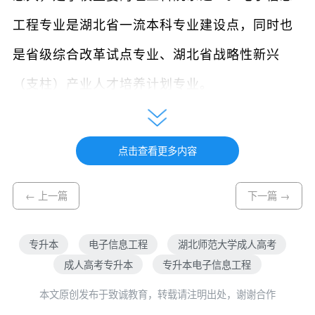
工程专业是湖北省一流本科专业建设点，同时也
是省级综合改革试点专业、湖北省战略性新兴
（支柱）产业人才培养计划专业。
本专业是一门涵盖电子工程技术、通信工程
技术、计算机科学与技术等多个学科的综合性专
点击查看更多内容
业，学制2.5年，属理工类，专升本入学考试统考
← 上一篇
下一篇 →
科目为政治、外语、高等数学（一），每科满分
150分，每科考试时间为150分钟。近年湖北省成
专升本
电子信息工程
湖北师范大学成人高考
考录取分数线相对稳定，理工类专升本约124分，
成人高考专升本
专升本电子信息工程
总分450分，录取分数线在120分左右。年满25周
本文原创发布于致诚教育，转载请注明出处，谢谢合作