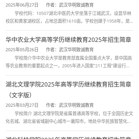
应用人才以及高等、中等职业技术院校师资。非
2025年06月27日
作者：武汉华明致诚教育
学校代码：10507湖北中医药大学坐落于江城武汉，设昙华林
师范类，授予工学学士学位。
校区和黄家湖校区，占地总面积1610亩。学校创建于1958年，是
具体而言，毕业生应具备以下核心素养：
湖北省唯一一所高等中医药本科院校，是我国较早开办中医本科教
育和最早开办中医研究
华中农业大学高等学历继续教育2025年招生简章
理论基础：系统掌握信号与系统、电子技
2025年05月26日
作者：武汉华明致诚教育
术、电磁场与电磁波、信息论、计算机基础等基
学校简介华中农业大学是教育部直属全国重点大学，是中国高
等农业教育的重要起点之一，2005年进入国家“211工程”建设行
本理论和基本知识；
列，2017年列入国家“双一流”建设行列。学校学科优势特色明显。
专业能力：掌握电子系统、信号处理、信息
首轮“双一流”成效
湖北文理学院2025年高等学历继续教育招生简章
传输等基本分析、设计、开发、测试和应用的基
（文字版）
2025年03月27日
作者：武汉华明致诚教育
本知识，具有集成电子设备及信息系统的基本能
学校简介 湖北文理学院是省属普通高等学校，位于全国历史文
力；
化名城、湖北省省域副中心城市一襄阳市，地处中华民族智慧化身
诸葛亮的故居一古隆中。学校是教育 部本科教学工作水平评估优秀
实践能力：接受电子工程、信息工程、计算
学校、全国普通