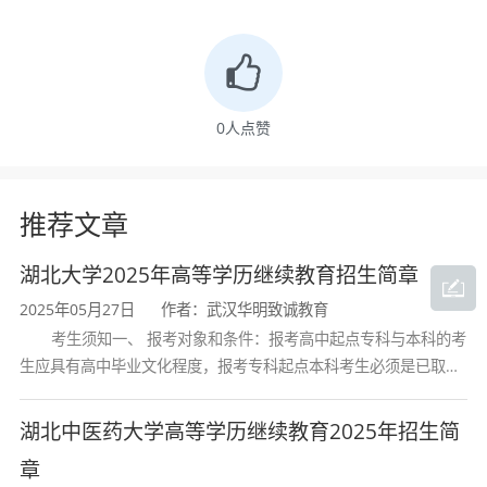
岁及以上者，可享受国家规定的加20分投档照顾
政策，申报流程便捷。
三、培养目标
0
人点赞
本专业面向现代信息社会的建设需求，培养
推荐文章
德、智、体、美等全面发展，具有良好的思想道
德素质和文化科学素质，具备电子与信息系统、
湖北大学2025年高等学历继续教育招生简章
通讯系统理论与技术以及计算机等方面的基本理
2025年05月27日
作者：武汉华明致诚教育
考生须知一、 报考对象和条件：报考高中起点专科与本科的考
论和基本知识，获得进行科学研究和工程实践的
生应具有高中毕业文化程度，报考专科起点本科考生必须是已取得
经教育部审定核准的国民教育系列高等学校或高等教育自学考试机
初步训练，能在电子与信息及相关领域从事研
构颁发的大学专科毕业证书的人
湖北中医药大学高等学历继续教育2025年招生简
究、设计、制造、开发应用和技术管理的创新型
章