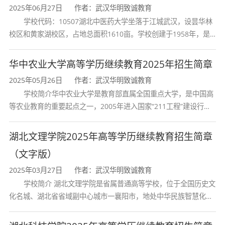
的发展趋势。
2025年06月27日
作者：武汉华明致诚教育
学校代码：10507湖北中医药大学坐落于江城武汉，设昙华林
四、学制与学习形式
校区和黄家湖校区，占地总面积1610亩。学校创建于1958年，是
湖北省唯一一所高等中医药本科院校，是我国较早开办中医本科教
层次：高中起点本科（高起本）
育和最早开办中医研究
华中农业大学高等学历继续教育2025年招生简章
学制：5年
2025年05月26日
作者：武汉华明致诚教育
学校简介华中农业大学是教育部直属全国重点大学，是中国高
学习形式：非脱产（采用网络课程学习与线
等农业教育的重要起点之一，2005年进入国家“211工程”建设行
列，2017年列入国家“双一流”建设行列。学校学科优势特色明显。
下面授相结合的方式，学生可根据自身实际灵活
首轮“双一流”成效
湖北文理学院2025年高等学历继续教育招生简章
安排学习时间）
（文字版）
五、核心课程设置
2025年03月27日
作者：武汉华明致诚教育
学校简介 湖北文理学院是省属普通高等学校，位于全国历史文
教育学专业课程设置系统全面，涵盖教育学
化名城、湖北省省域副中心城市一襄阳市，地处中华民族智慧化身
诸葛亮的故居一古隆中。学校是教育 部本科教学工作水平评估优秀
理论基础、教学实践和科研方法等多个模块，旨
学校、全国普通