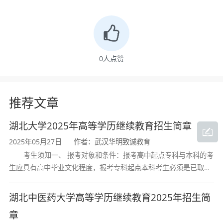
具体而言，毕业生应具备以下核心素养：
理论基础：系统掌握教育科学的基础理论和
专业知识，具有扎实的学科功底；
0
人点赞
研究能力：具备教育科学研究的基本方法和
推荐文章
技术，熟悉教育科研的一般流程与方法；
实践能力：能够运用教育学的基本理论分析
湖北大学2025年高等学历继续教育招生简章
和解决教育实践中的问题，具备较强的班级管理
2025年05月27日
作者：武汉华明致诚教育
考生须知一、 报考对象和条件：报考高中起点专科与本科的考
能力；
生应具有高中毕业文化程度，报考专科起点本科考生必须是已取得
经教育部审定核准的国民教育系列高等学校或高等教育自学考试机
政策视野：熟悉我国教育方针、政策和法
构颁发的大学专科毕业证书的人
湖北中医药大学高等学历继续教育2025年招生简
规，了解教育科学的理论前沿及国内外教育改革
章