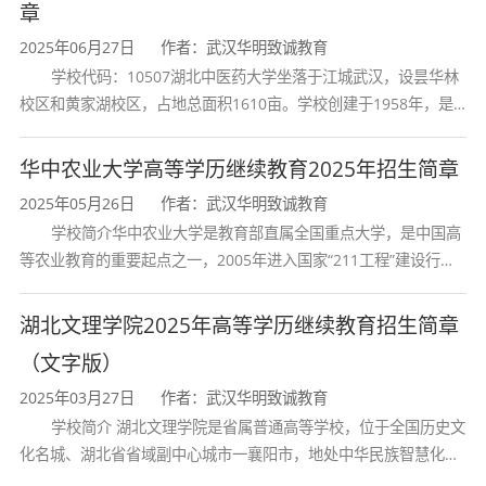
章
识；
2025年06月27日
作者：武汉华明致诚教育
工艺设计与开发能力
：具备冶炼工艺制定、工
学校代码：10507湖北中医药大学坐落于江城武汉，设昙华林
程设计、测试技能和科学研究的基本能力，能够
校区和黄家湖校区，占地总面积1610亩。学校创建于1958年，是
开发新技术、新工艺、新材料；
湖北省唯一一所高等中医药本科院校，是我国较早开办中医本科教
育和最早开办中医研究
工程实践能力
：掌握分析解决冶金生产中实际
华中农业大学高等学历继续教育2025年招生简章
问题的能力，具有生产组织、技术经济分析和科
2025年05月26日
作者：武汉华明致诚教育
学校简介华中农业大学是教育部直属全国重点大学，是中国高
学管理的基础知识；
等农业教育的重要起点之一，2005年进入国家“211工程”建设行
绿色创新意识
：具备冶金环保与资源综合利用
列，2017年列入国家“双一流”建设行列。学校学科优势特色明显。
的知识储备，契合国家“双碳”战略和冶金行业绿
首轮“双一流”成效
湖北文理学院2025年高等学历继续教育招生简章
色转型趋势。
（文字版）
2025年03月27日
作者：武汉华明致诚教育
学校简介 湖北文理学院是省属普通高等学校，位于全国历史文
四、核心课程设置
化名城、湖北省省域副中心城市一襄阳市，地处中华民族智慧化身
诸葛亮的故居一古隆中。学校是教育 部本科教学工作水平评估优秀