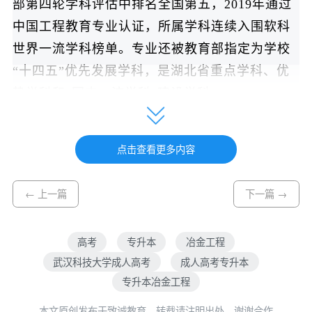
部第四轮学科评估中排名全国第五，2019年通过
中国工程教育专业认证，所属学科连续入围软科
世界一流学科榜单。专业还被教育部指定为学校
“十四五”优先发展学科，是湖北省重点学科、优
势学科和“国内一流学科”建设学科。
在最新校友会2025武汉科技大学专业排名
中，冶金工程专业荣获中国七星级专业，入选世
点击查看更多内容
界知名高水平专业、中国顶尖专业行列。
← 上一篇
下一篇 →
三、培养目标
高考
专升本
冶金工程
武汉科技大学成人高考
成人高考专升本
本专业立足钢铁冶金、有色金属冶金、冶金物
专升本冶金工程
理化学、金属材料、冶金资源利用和环保等领
本文原创发布于致诚教育，转载请注明出处，谢谢合作