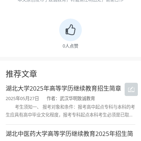
域，培养德、智、体、美、劳全面发展，具备较
扎实的冶金工程专业基础理论和专业知识，能够
在钢铁冶金、有色金属冶金及冶金与材料物理化
学领域从事产品开发及工艺设计、生产组织与管
理、技术开发、科学研究等方面工作的高级工程
0
人点赞
技术人才和管理人才。
成人教育专升本层次聚焦于提升在职人员或专
推荐文章
科毕业生的专业素养，使其能够胜任冶金企业、
湖北大学2025年高等学历继续教育招生简章
新材料研发、环保技术等领域的生产、设计、科
研及管理工作。
2025年05月27日
作者：武汉华明致诚教育
考生须知一、 报考对象和条件：报考高中起点专科与本科的考
毕业生应具备以下核心素养：
生应具有高中毕业文化程度，报考专科起点本科考生必须是已取得
经教育部审定核准的国民教育系列高等学校或高等教育自学考试机
扎实的专业理论基础
：系统掌握冶金物理化
构颁发的大学专科毕业证书的人
湖北中医药大学高等学历继续教育2025年招生简
学、钢铁冶金和有色金属冶金等方面的专门知