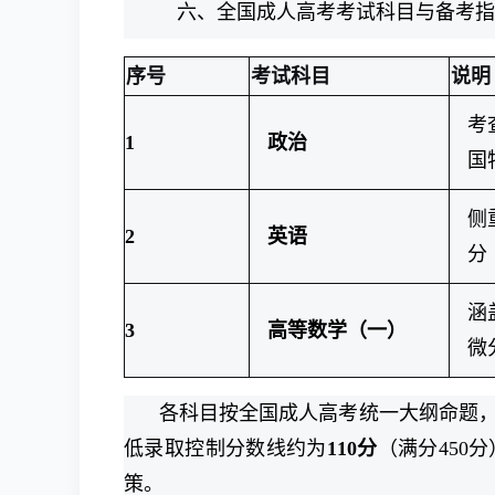
六、全国成人高考考试科目与备考指
序号
考试科目
说明
考
1
政治
国
侧
2
英语
分
涵
3
高等数学（一）
微
各科目按全国成人高考统一大纲命题，每
低录取控制分数线约为
110分
（满分450
策。