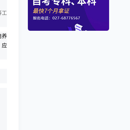
等工
培养
、应