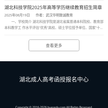
技能，具有较强的自学能力和工程实践能力，具
学校、全国普通
湖北科技学院2025年高等学历继续教育招生简章
有在专业领域跟踪新理论、新知识、新技术的能
2025年08月19日
作者：武汉华明致诚教育
力，能够服务国家科技发展需要。
一、学校简介 湖北科技学院是湖北省属普通本科院校、教育部
本科教学工 作水平评估“优秀”高校、硕士学位授予单位、国家“十三
具体而言，毕业生应具备以下核心素养：
五” 产教融合发展工程规划项目建设高校、全国首批卓越医生教育
培 养计划项
专业理论素养
：系统掌握电子信息工程领域的
查看更多
基础理论和专业知识，包括电路理论、信号处
理、通信原理、电磁场与电磁波等；
电子系统设计能力
：掌握电子电路的基本理论
和实验技术，具备电子设备和模拟/数字电路系统
湖北成人高考函授报名中心
的分析与设计能力；
信号处理与通信能力
：掌握信息获取、处理的
基本理论和应用的一般方法，能够运用信号处理
与通信技术解决实际问题；
Copyright © 2016-2026 huasedu.com All Rights Reserved.