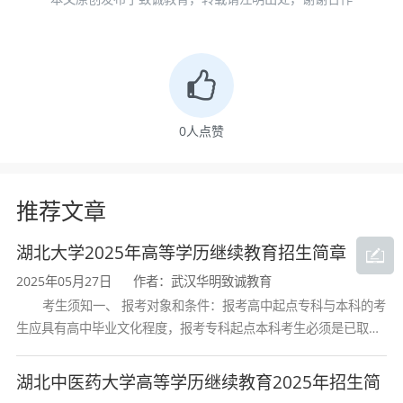
在学科平台方面，学院拥有信息与通信工程一
级学科硕士学位授权点、电子信息专业学位硕士
授权类别（电子与通信工程领域），并在控制科
学与工程一级学科博士学位授权点框架下开展研
0
人点赞
究生培养工作，具备本科生、硕士生、博士生的
完备教学培养体系。学院设有电子信息工程系、
推荐文章
通信工程系、微电子工程系、电工电子基础课部
等教学单位，拥有湖北省电工电子实验教学示范
湖北大学2025年高等学历继续教育招生简章
中心、机器人与智能系统研究院、信号处理与多
2025年05月27日
作者：武汉华明致诚教育
媒体通信研究所等高水平教学科研平台。学院现
考生须知一、 报考对象和条件：报考高中起点专科与本科的考
有教职工73人，其中教授14人，副教授29人，具
生应具有高中毕业文化程度，报考专科起点本科考生必须是已取得
经教育部审定核准的国民教育系列高等学校或高等教育自学考试机
有博士学位教师45人，硕士研究生导师43人，博
构颁发的大学专科毕业证书的人
湖北中医药大学高等学历继续教育2025年招生简
士生导师6人。学院与宝武钢铁等企业建立了产学