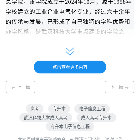
息学院。该学院成立于2024年10月，源于1958年
学校建立的工业企业电气化专业，经过六十余年
的传承与发展，已形成了自己独特的学科优势和
办学风格，是武汉科技大学重点建设的学院之
一。
电子信息工程专业是武汉科技大学的传统优势
专业，办学实力强劲。
本专业入选
国家级一流本
点击查看更多内容
科专业建设点
，入选教育部“卓越工程师教育培养
计划”试点专业以及湖北省“荆楚卓越人才”协同育
← 上一篇
下一篇 →
人计划，还先后获批湖北省战略性新兴（支柱）
产业人才培养计划试点专业。依托学校深厚的工
高考
专升本
电子信息工程
科底蕴和强大的电子信息学科群，专业已形成“厚
武汉科技大学成人高考
成人高考专升本
专升本电子信息工程
基础、宽口径、重实践、求创新”的鲜明办学特
色。
本文原创发布于致诚教育，转载请注明出处，谢谢合作