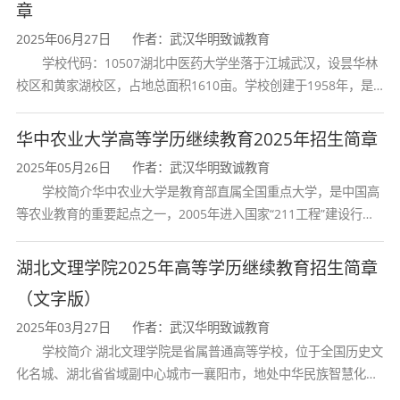
研合作关系，在冶金过程优化控制等领域形成了
章
特色优势。
2025年06月27日
作者：武汉华明致诚教育
学校代码：10507湖北中医药大学坐落于江城武汉，设昙华林
校区和黄家湖校区，占地总面积1610亩。学校创建于1958年，是
湖北省唯一一所高等中医药本科院校，是我国较早开办中医本科教
三、培养目标
育和最早开办中医研究
华中农业大学高等学历继续教育2025年招生简章
本专业旨在培养适应国民经济发展需求，德、
2025年05月26日
作者：武汉华明致诚教育
学校简介华中农业大学是教育部直属全国重点大学，是中国高
智、体、美、劳全面发展，具备电子技术、信息
等农业教育的重要起点之一，2005年进入国家“211工程”建设行
系统、计算机应用等综合能力，能从事电子设备
列，2017年列入国家“双一流”建设行列。学校学科优势特色明显。
和信息系统的研发、生产、调试、测试、运行维
首轮“双一流”成效
湖北文理学院2025年高等学历继续教育招生简章
护和相关工程技术管理等工作的高素质应用型人
（文字版）
才。
2025年03月27日
作者：武汉华明致诚教育
毕业生具备较好的科学素养、敬业精神和社会
学校简介 湖北文理学院是省属普通高等学校，位于全国历史文
化名城、湖北省省域副中心城市一襄阳市，地处中华民族智慧化身
责任感，具有扎实的基础理论、专业知识及基本
诸葛亮的故居一古隆中。学校是教育 部本科教学工作水平评估优秀