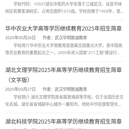
学校代码：10507湖北中医药大学坐落于江城武汉，设昙华林
教育学院开设专升本层次的材料成型及控制工程
校区和黄家湖校区，占地总面积1610亩。学校创建于1958年，是
专业，面向社会在职人员及具有专科学历的考生
湖北省唯一一所高等中医药本科院校，是我国较早开办中医本科教
招生。学制2.5年，属理工类，专升本入学考试统
育和最早开办中医研究
华中农业大学高等学历继续教育2025年招生简章
考科目为
政治、外语、高等数学（一）
，每科满
2025年05月26日
作者：武汉华明致诚教育
分150分，每科考试时间为150分钟。
学校简介华中农业大学是教育部直属全国重点大学，是中国高
等农业教育的重要起点之一，2005年进入国家“211工程”建设行
列，2017年列入国家“双一流”建设行列。学校学科优势特色明显。
首轮“双一流”成效
三、培养目标
湖北文理学院2025年高等学历继续教育招生简章
（文字版）
本专业立足国家装备制造业和材料科学工程技
2025年03月27日
作者：武汉华明致诚教育
术前沿，面向现代制造业需求，培养具有材料成
学校简介 湖北文理学院是省属普通高等学校，位于全国历史文
型工艺设计、设备操作、质量控制及生产管理能
化名城、湖北省省域副中心城市一襄阳市，地处中华民族智慧化身
诸葛亮的故居一古隆中。学校是教育 部本科教学工作水平评估优秀
力的高素质应用型人才。专业依托学校在冶金、
学校、全国普通
湖北科技学院2025年高等学历继续教育招生简章
材料领域的学科优势，注重理论与实践结合，毕