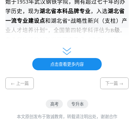
始于1953年武汉钢铁学院，拥有超过七十年的办
学历史，现为
湖北省本科品牌专业
，入选
湖北省
一流专业建设点
和湖北省“战略性新兴（支柱）产
业人才培养计划”，全国第四轮学科评估为
B级
。
专业所依托的材料学是国家重点（培育）学科，
材料科学与工程入选湖北省一流学科重点建设学
科，拥有一级学科博士学位授权点和博士后流动
点击查看更多内容
站。专业拥有“国家卓越工程师”工作室和“湖北省
先进钢铁材料短流程制造工程技术研究中心”。
← 上一篇
下一篇 →
该专业历经七十余载发展，始终与国家战略同
频共振，构建了“智能成型+绿色制造”创新体系，
高考
专升本
形成了以精密成型和高端钢铁加工为主的教学科
本文原创发布于致诚教育，转载请注明出处，谢谢合作
研特色，材料加工、冶金工程、计算科学等交叉
融合的“材料+”学科布局。专业培养了本/硕/博毕