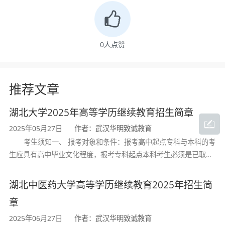
业生分别约为4000余人、500余人、20余人，为
国家培养出中国工程院院士毛新平、现湖南省副
省长（前华菱集团董事长曹志强）等众多杰出人
0
人点赞
才，为国家经济发展做出了重大贡献。
专业拥有一流的学科平台与科研支撑，依托全
推荐文章
国重点实验室、国家地方联合工程研究中心及校
湖北大学2025年高等学历继续教育招生简章
企产学研合作实训基地等教科研平台，致力于培
2025年05月27日
作者：武汉华明致诚教育
养学生的创新精神、实践能力和国际化视野。出
考生须知一、 报考对象和条件：报考高中起点专科与本科的考
版了《材料成型的物理冶金学基础》《轧制过程
生应具有高中毕业文化程度，报考专科起点本科考生必须是已取得
的计算机控制系统》《现代材料成形新技术》等
经教育部审定核准的国民教育系列高等学校或高等教育自学考试机
构颁发的大学专科毕业证书的人
具有影响力的系列规划教材，在材料成型领域形
湖北中医药大学高等学历继续教育2025年招生简
成了重要的学术影响力。
章
2025年06月27日
作者：武汉华明致诚教育
依托专业建设的雄厚实力，武汉科技大学继续