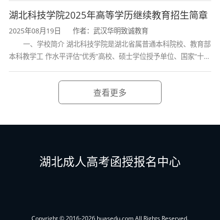
学校、全国普通
工程问题解决能力
：能够综合运用数学、自然
湖北科技学院2025年高等学历继续教育招生简章
科学和专业知识，对道路与交通工程等相关领域
2025年08月19日
作者：武汉华明致诚教育
复杂工程问题进行分析和研究，并提供系统性的
一、学校简介 湖北科技学院是湖北省属普通本科院校、教育部
本科教学工 作水平评估“优秀”高校、硕士学位授予单位、国家“十三
解决方案，富有创新精神；
五” 产教融合发展工程规划项目建设高校、全国首批卓越医生教育
工程设计与项目管理能力
：具有多学科知识、
培 养计划项
方法、现代工具的综合运用能力，能胜任道路与
查看更多
交通工程等相关领域的规划、设计、施工、管理
等工作；能够在工程项目的决策、设计及实施过
程中综合考虑社会、健康、法律、环境与可持续
发展性等因素影响，坚持公众利益优先；
湖北成人高考函授报名中心
团队协作与沟通能力
：拥有团队精神，具备有
效的沟通表达能力和工程项目管理能力，能在团
队中独立、有效地发挥作用，或组织领导具体应
用领域的项目团队；
Copyright © 2016-2026 huasedu.com All Rights Reserved.