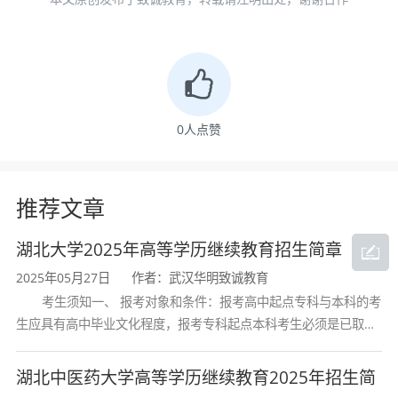
2019年获批交通运输工程一级学科硕士点。
2022
年，交通工程专业顺利通过中国工程教育专业认
证
。当前，专业紧扣新能源汽车、低空经济发展
前沿，围绕智慧交通进行转型升级，精准卡位湖
0
人点赞
北两大战略性新兴产业。
学制2.5年，属地理工类，专升本入学考试统
推荐文章
考科目为
政治、外语、高等数学（一）
，每科满
分150分，每科考试时间为150分钟。
湖北大学2025年高等学历继续教育招生简章
2025年05月27日
作者：武汉华明致诚教育
考生须知一、 报考对象和条件：报考高中起点专科与本科的考
三、培养目标
生应具有高中毕业文化程度，报考专科起点本科考生必须是已取得
经教育部审定核准的国民教育系列高等学校或高等教育自学考试机
本专业践行社会主义核心价值观，培养德、
构颁发的大学专科毕业证书的人
湖北中医药大学高等学历继续教育2025年招生简
智、体、美、劳全面发展的社会主义事业可靠接