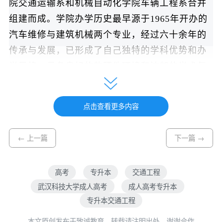
院交通运输系和机械自动化学院车辆工程系合并
组建而成。学院办学历史最早源于1965年开办的
汽车维修与建筑机械两个专业，经过六十余年的
传承与发展，已形成了自己独特的学科优势和办
学风格，具备良好的软硬件环境和浓郁的学术氛
围，是武汉科技大学最具发展潜力的学院之一。
交通工程专业最早起源于1999年城市建设学
点击查看更多内容
院交通运输系设立的交通工程教研室，2004年正
式开设交通工程本科专业，2008年6月第一届交通
← 上一篇
下一篇 →
工程专业本科生毕业。其后专业建设持续深化：
2013年依托控制工程、机械工程两个一级学科自
高考
专升本
交通工程
主设置了“交通信息与安全”二级学科学术型硕士
武汉科技大学成人高考
成人高考专升本
专升本交通工程
点，2016年获批交通运输工程专业硕士点，2019
年开展“交通工程+工程管理”双学位新工科建设，
本文原创发布于致诚教育，转载请注明出处，谢谢合作