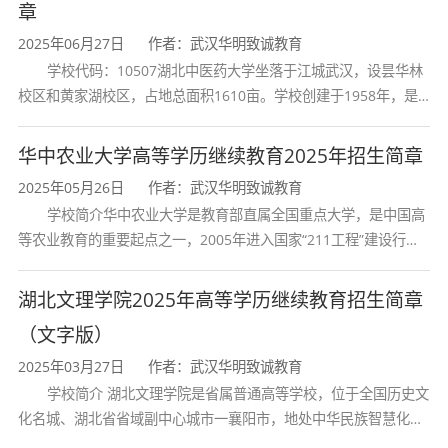
章
班人和合格建设者，具有良好的人文素养、社会
2025年06月27日
作者：武汉华明致诚教育
责任感、职业道德和国际视野，具备交通系统分
学校代码：10507湖北中医药大学坐落于江城武汉，设昙华林
析与规划、交通基础设施建设与养护、交通系统
校区和黄家湖校区，占地总面积1610亩。学校创建于1958年，是
管理与控制、道路交通安全、智能交通系统等方
湖北省唯一一所高等中医药本科院校，是我国较早开办中医本科教
育和最早开办中医研究
面知识与技能，能胜任道路与交通工程及其相关
华中农业大学高等学历继续教育2025年招生简章
领域的规划、设计、施工、管理等工作，具有较
2025年05月26日
作者：武汉华明致诚教育
学校简介华中农业大学是教育部直属全国重点大学，是中国高
强的工程实践能力和创新精神的高素质应用型人
等农业教育的重要起点之一，2005年进入国家“211工程”建设行
才。
列，2017年列入国家“双一流”建设行列。学校学科优势特色明显。
首轮“双一流”成效
具体而言，毕业生在毕业五年左右应达到以下
湖北文理学院2025年高等学历继续教育招生简章
目标：
（文字版）
2025年03月27日
作者：武汉华明致诚教育
职业素养目标
：具有良好的人文社会科学素
学校简介 湖北文理学院是省属普通高等学校，位于全国历史文
养、社会责任感，能够在工程实践过程中遵守行
化名城、湖北省省域副中心城市一襄阳市，地处中华民族智慧化身
业相关的标准、规范和职业道德；
诸葛亮的故居一古隆中。学校是教育 部本科教学工作水平评估优秀