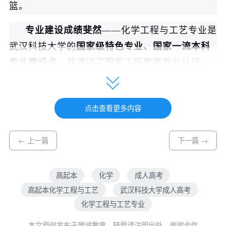
篮。
专业建设成绩斐然
——化学工程与工艺专业是
武汉科技大学的
国家级特色专业、国家一流本科
专业建设点
，并通过了国家工程教育专业认证，
同时为卓越工程师培养计划专业。化学工程与技
术学科是湖北省重点建设的特色学科，在2016年
点击查看更多内容
全国第四轮学科评估中进入B档。学院拥有化学工
程与技术一级学科博士点和博士后流动站，化学
← 上一篇
下一篇 →
学科进入ESI全球排名前1%，已形成本科-硕士-博
士-博士后的完整人才培养体系。
高起本
化学
成人高考
师资力量雄厚
——学院现有教职工130人，其
高起本化学工程与工艺
武汉科技大学成人高考
中国家级人才计划获得者4人、省级人才30人，教
化学工程与工艺专业
授34人，博士生导师14人。双师型团队由高校教
本文原创发布于致诚教育，转载请注明出处，谢谢合作