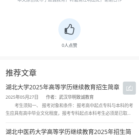
授与企业高级工程师共同组成，理论教学与工程
实践紧密结合。
科研实力突出
——学院建有湖北省重点实验
室、湖北省中试研究基地等3个省级科研平台，承
0
人点赞
担国家自然科学基金重点项目、国家科技部“863”
项目等课题，年均科研经费超2000万元，获国家
科技进步奖二等奖1项。学生累计获得iGEM国际
推荐文章
金奖等国家级学科竞赛奖项160余项。学院与中科
湖北大学2025年高等学历继续教育招生简章
院山西煤化所、北京煤炭研究院等单位建立了联
2025年05月27日
作者：武汉华明致诚教育
合培养博士生机制，产学研协同育人特色鲜明。
考生须知一、 报考对象和条件：报考高中起点专科与本科的考
实践平台优越
——学院拥有化工原理实验室、
生应具有高中毕业文化程度，报考专科起点本科考生必须是已取得
经教育部审定核准的国民教育系列高等学校或高等教育自学考试机
化工专业实验室及仿真实训装置等完备的实验教
构颁发的大学专科毕业证书的人
湖北中医药大学高等学历继续教育2025年招生简
学平台，与多家知名化工企业建立了长期合作关