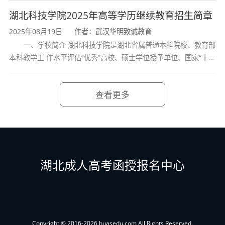
学校、全国普通
湖北科技学院2025年高等学历继续教育招生简章
研究等工作。
2025年08月19日
作者：武汉华明致诚教育
本专业设有
能源化工
和
精细化工
两个专业方
一、学校简介 湖北科技学院是湖北省属普通本科院校、教育部
向，学生可根据个人兴趣和职业规划灵活选择。
本科教学工 作水平评估“优秀”高校、硕士学位授予单位、国家“十三
五” 产教融合发展工程规划项目建设高校、全国首批卓越医生教育
在培养过程中，突出价值引领、能力锻造和创新
培 养计划项
赋能三位一体的教育理念，将工匠精神、安全环
查看更多
保意识和社会责任感融入专业教育，着力培养具
备解决复杂工程问题能力的高素质工程技术人
才。
湖北成人高考函授报名中心
三、课程体系与知识架构
本专业课程体系科学完备，涵盖基础理论、专
Copyright © 2016-2026 huasedu.com All Rights Reserved.
业核心、实践应用和方向拓展四大模块，帮助零