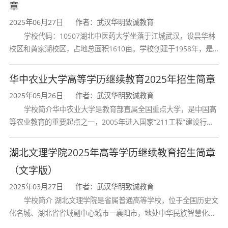
章
系，共建实习基地，为学生提供了真实工程场景
2025年06月27日
作者：武汉华明致诚教育
的实践机会。
学校代码：10507湖北中医药大学坐落于江城武汉，设昙华林
校区和黄家湖校区，占地总面积1610亩。学校创建于1958年，是
湖北省唯一一所高等中医药本科院校，是我国较早开办中医本科教
二、专业定位与培养目标
育和最早开办中医研究
华中农业大学高等学历继续教育2025年招生简章
2025年05月26日
作者：武汉华明致诚教育
武汉科技大学继续教育学院成人教育高起本化
学校简介华中农业大学是教育部直属全国重点大学，是中国高
学工程与工艺专业，是一门以化学、物理、数学
等农业教育的重要起点之一，2005年进入国家“211工程”建设行
等自然科学为基础，结合工程技术和管理科学的
列，2017年列入国家“双一流”建设行列。学校学科优势特色明显。
综合性学科。专业旨在培养具备化学工程与工艺
首轮“双一流”成效
湖北文理学院2025年高等学历继续教育招生简章
领域扎实理论基础和实践能力的高素质应用型人
（文字版）
才，依托学校在化工、冶金等领域的学科优势，
2025年03月27日
作者：武汉华明致诚教育
注重工程设计与技术开发的融合，使学生能够胜
学校简介 湖北文理学院是省属普通高等学校，位于全国历史文
任化工、炼油、冶金、能源、材料和环保等行业
化名城、湖北省省域副中心城市一襄阳市，地处中华民族智慧化身
诸葛亮的故居一古隆中。学校是教育 部本科教学工作水平评估优秀
的工程设计、技术开发、生产操作与管理、科学