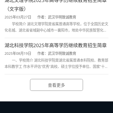
湖北文理学院2025年高等学历继续教育招生简章
（文字版）
2025年03月27日
作者：武汉华明致诚教育
学校简介 湖北文理学院是省属普通高等学校，位于全国历史文
化名城、湖北省省域副中心城市一襄阳市，地处中华民族智慧化身
诸葛亮的故居一古隆中。学校是教育 部本科教学工作水平评估优秀
学校、全国普通
湖北科技学院2025年高等学历继续教育招生简章
2025年08月19日
作者：武汉华明致诚教育
一、学校简介 湖北科技学院是湖北省属普通本科院校、教育部
本科教学工 作水平评估“优秀”高校、硕士学位授予单位、国家“十三
五” 产教融合发展工程规划项目建设高校、全国首批卓越医生教育
培 养计划项
查看更多