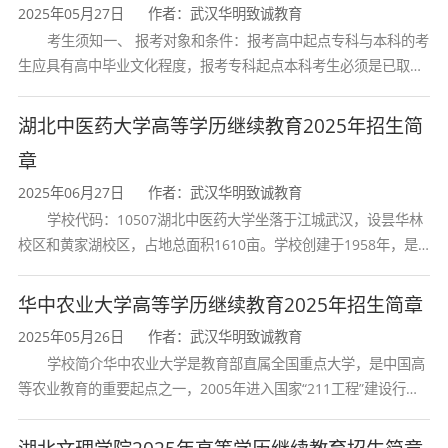
2025年05月27日
作者：武汉华明致诚教育
考生须知一、 报考对象和条件：报考高中起点专科与本科的考
生应具有高中毕业文化程度，报考专科起点本科考生必须是已取得
经教育部审定核准的国民教育系列高等学校或高等教育自学考试机
构颁发的大学专科毕业证书的人
湖北中医药大学高等学历继续教育2025年招生简
章
2025年06月27日
作者：武汉华明致诚教育
学校代码：10507湖北中医药大学坐落于江城武汉，设昙华林
校区和黄家湖校区，占地总面积1610亩。学校创建于1958年，是
湖北省唯一一所高等中医药本科院校，是我国较早开办中医本科教
育和最早开办中医研究
华中农业大学高等学历继续教育2025年招生简章
2025年05月26日
作者：武汉华明致诚教育
学校简介华中农业大学是教育部直属全国重点大学，是中国高
等农业教育的重要起点之一，2005年进入国家“211工程”建设行
列，2017年列入国家“双一流”建设行列。学校学科优势特色明显。
首轮“双一流”成效