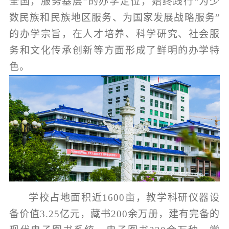
全国，服务基层
”
的办学定位，始终践行
“
为少
数民族和民族地区服务、为国家发展战略服务
”
的办学宗旨，在人才培养、科学研究、社会服
务和文化传承创新等方面形成了鲜明的办学特
色。
学校占地面积近
1600
亩，教学科研仪器设
备价值
3.25
亿元，藏书
200
余万册，建有完备的