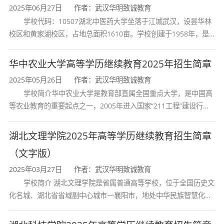
不影响所报专业学习。
2025年06月27日
作者：武汉华明致诚教育
学校代码：10507湖北中医药大学坐落于江城武汉，设昙华林
2.
报考高中起点本科的考生，应具备高中
校区和黄家湖校区，占地总面积1610亩。学校创建于1958年，是
（中专）毕业证书或同等学历；报考专科起点
湖北省唯一一所高等中医药本科院校，是我国较早开办中医本科教
本科的考生，必须已经取得教育部审定核准的
育和最早开办中医研究
华中农业大学高等学历继续教育2025年招生简章
国民教育系列专科及专科以上毕业证书。
2025年05月26日
作者：武汉华明致诚教育
学校简介华中农业大学是教育部直属全国重点大学，是中国高
3.
报考医学门类专业人员应取得相应类别
等农业教育的重要起点之一，2005年进入国家“211工程”建设行
的执业资格证书
,
或取得国家认可的普通中专及
列，2017年列入国家“双一流”建设行列。学校学科优势特色明显。
以上相应专业学历；考生报考的专业原则上应
首轮“双一流”成效
湖北文理学院2025年高等学历继续教育招生简章
与所从事的专业对口。
（文字版）
注：具体报考条件以当年湖北省教育考试
2025年03月27日
作者：武汉华明致诚教育
学校简介 湖北文理学院是省属普通高等学校，位于全国历史文
院关于成人高考报名通知要求为准。
化名城、湖北省省域副中心城市一襄阳市，地处中华民族智慧化身
诸葛亮的故居一古隆中。学校是教育 部本科教学工作水平评估优秀
二、成人高考报名流程（学校代码：
521
）
学校、全国普通