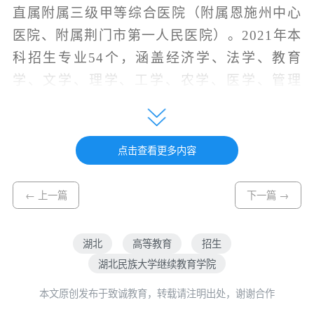
直属附属三级甲等综合医院（附属恩施州中心
医院、附属荆门市第一人民医院）。
2021
年本
科招生专业
54
个，涵盖经济学、法学、教育
学、文学、理学、工学、农学、医学、管理
学、艺术学十大学科门类；有民族学、数学、
化学工程与技术、林学、中医学、食品科学与
工程、中国语言文学、马克思主义理论
8
个一级
点击查看更多内容
学科硕士点，有应用统计、法律、体育、翻
译、新闻与传播、能源动力、电子信息、临床
← 上一篇
下一篇 →
医学、中医、会计、艺术
11
个专业学位硕士
点。
湖北
高等教育
招生
湖北民族大学继续教育学院
学校的办学成就赢得了良好的社会声誉，
产生了广泛的影响，获得“全国民族团结进步模
本文原创发布于致诚教育，转载请注明出处，谢谢合作