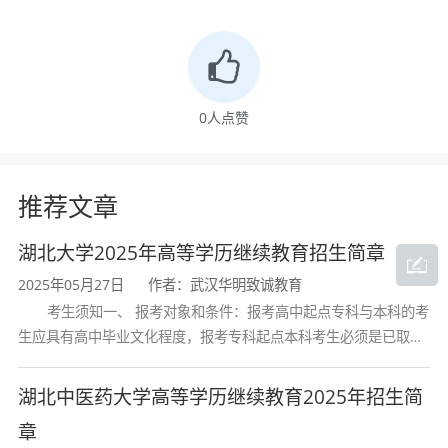
范集体”“全国民族体育模范集体”“党的建设和
思想政治工作先进高校”“省级平安校园”“湖北
省民族团结进步模范集体”“科技服务湖北先进
单位”等多个荣誉称号。新华社、《人民日报》
0
人点赞
《光明日报》《中国教育报》《中国民族
报》、中央电视台、中国教育电视台等媒体先
后多次报道了学校的办学事迹。党和国家领导
推荐文章
人以及教育部、国家民委等国家部委、地方党
湖北大学2025年高等学历继续教育招生简章
委政府领导多次来校视察，对学校的办学给予
2025年05月27日
作者：武汉华明致诚教育
了充分肯定和高度评价。
考生须知一、 报考对象和条件：报考高中起点专科与本科的考
生应具有高中毕业文化程度，报考专科起点本科考生必须是已取得
一、
报考条件
经教育部审定核准的国民教育系列高等学校或高等教育自学考试机
1.
遵守中华人民共和国宪法和法律，品德
构颁发的大学专科毕业证书的人
湖北中医药大学高等学历继续教育2025年招生简
良好，年满
17
周岁，身体健康，生活能自理，
章