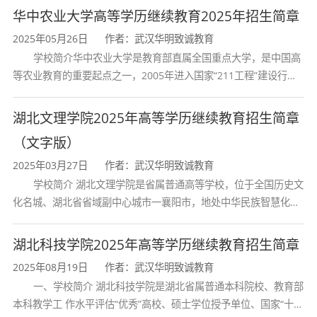
育和最早开办中医研究
华中农业大学高等学历继续教育2025年招生简章
2025年05月26日
作者：武汉华明致诚教育
学校简介华中农业大学是教育部直属全国重点大学，是中国高
等农业教育的重要起点之一，2005年进入国家“211工程”建设行
列，2017年列入国家“双一流”建设行列。学校学科优势特色明显。
首轮“双一流”成效
湖北文理学院2025年高等学历继续教育招生简章
（文字版）
2025年03月27日
作者：武汉华明致诚教育
学校简介 湖北文理学院是省属普通高等学校，位于全国历史文
化名城、湖北省省域副中心城市一襄阳市，地处中华民族智慧化身
诸葛亮的故居一古隆中。学校是教育 部本科教学工作水平评估优秀
学校、全国普通
湖北科技学院2025年高等学历继续教育招生简章
2025年08月19日
作者：武汉华明致诚教育
一、学校简介 湖北科技学院是湖北省属普通本科院校、教育部
本科教学工 作水平评估“优秀”高校、硕士学位授予单位、国家“十三