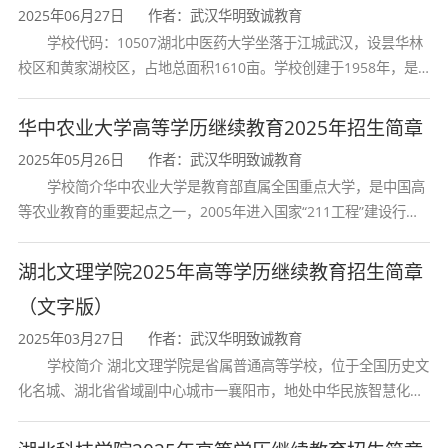
身份证、毕业证等证明材料，如因本人所提供的
2025年06月27日
作者：武汉华明致诚教育
学校代码：10507湖北中医药大学坐落于江城武汉，设昙华林
身份证、毕业证等证明材料不实或虚假所造成的
校区和黄家湖校区，占地总面积1610亩。学校创建于1958年，是
后果，由考生本人负责。
湖北省唯一一所高等中医药本科院校，是我国较早开办中医本科教
报名时间
育和最早开办中医研究
华中农业大学高等学历继续教育2025年招生简章
考生均须参加全国成人高等学校招生统一入学
2025年05月26日
作者：武汉华明致诚教育
学校简介华中农业大学是教育部直属全国重点大学，是中国高
考试，考试报名时间以各省级招生部门公布的报
等农业教育的重要起点之一，2005年进入国家“211工程”建设行
考时间为准。
列，2017年列入国家“双一流”建设行列。学校学科优势特色明显。
报名方式
首轮“双一流”成效
湖北文理学院2025年高等学历继续教育招生简章
湖北省考生登录湖北省教育考试院官网
（文字版）
(http://www.hbea.edu.cn)由本人在指定的报名
2025年03月27日
作者：武汉华明致诚教育
学校简介 湖北文理学院是省属普通高等学校，位于全国历史文
系统中进行报名。
化名城、湖北省省域副中心城市一襄阳市，地处中华民族智慧化身
省外(市、自治区)考生登录户籍所在地的省(市、
诸葛亮的故居一古隆中。学校是教育 部本科教学工作水平评估优秀
自治区)教育考试院指定的报名网站进行报名。
学校、全国普通