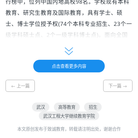
行榜中，位列中国内地高校98名。学校现有本科
教育、研究生教育及国际教育，具有学士、硕
士、博士学位授予权(74个本科专业招生、23个一
级学科硕士点、2个一级学科博士点)。面向全国
一本招生。
武汉工程大学继续教育学院是学校成人高等
点击查看更多内容
教育、高等教育自学考试、同等学力申硕及职业
培训等实施统一管理的职能部门，是继续教育的
← 上一篇
下一篇 →
基层教学单位。学院依托学校雄厚科研实力，开
展继续教育，保证教育效果。由武汉工程大学颁
武汉
高等教育
招生
发的成人高等学历教育的毕业证书和学位证书，
武汉工程大学继续教育学院
具有与普通高等学历教育的毕业证书和学位证书
本文原创发布于致诚教育，转载请注明出处，谢谢合作
同等的法律效力。我院2024年继续招收成人高等