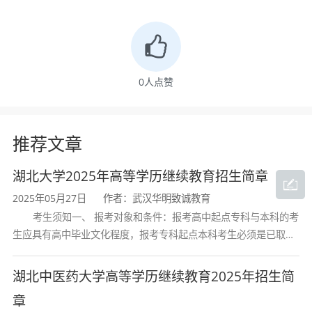
教育函授本、专科，热忱欢迎广大考生报考武汉
工程大学。
招生对象及条件
0
人点赞
1.遵守中华人民共和国宪法和法律，品德良
好，身体健康，年满17周岁。
推荐文章
2.报考高中起点专科或高中起点本科的考生
应具有高中毕业文化程度或同等学力。
湖北大学2025年高等学历继续教育招生简章
3.报考专科起点本科的考生必须是已取得经
2025年05月27日
作者：武汉华明致诚教育
教育部审定核准的国民教育系列高等学校或高等
考生须知一、 报考对象和条件：报考高中起点专科与本科的考
生应具有高中毕业文化程度，报考专科起点本科考生必须是已取得
教育自学考试机构颁发的专科或专科以上毕业证
经教育部审定核准的国民教育系列高等学校或高等教育自学考试机
书的人员。
构颁发的大学专科毕业证书的人
湖北中医药大学高等学历继续教育2025年招生简
特别提示:考生在报名时必须提供本人真实有效的
章