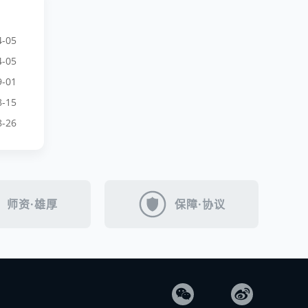
4-05
4-05
9-01
8-15
8-26
师资·雄厚
保障·协议