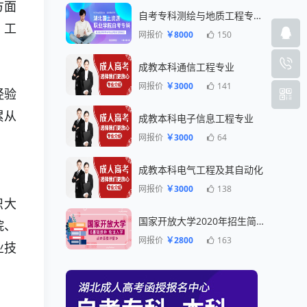
方面
自考专科测绘与地质工程专业一年毕业
、工
网报价
￥8000
150
成教本科通信工程专业
网报价
￥3000
141
经验
累从
成教本科电子信息工程专业
网报价
￥3000
64
成教本科电气工程及其自动化
网报价
￥3000
138
织大
国家开放大学2020年招生简章
院、
网报价
￥2800
163
业技