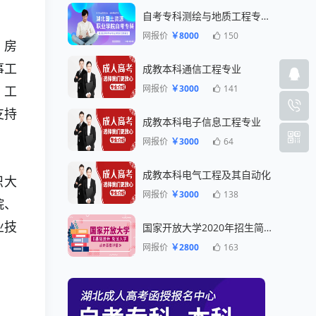
。
自考专科测绘与地质工程专业一年毕业
网报价
￥8000
150
、房
事工
成教本科通信工程专业
网报价
￥3000
141
、工
支持
成教本科电子信息工程专业
网报价
￥3000
64
成教本科电气工程及其自动化
织大
网报价
￥3000
138
院、
业技
国家开放大学2020年招生简章
网报价
￥2800
163