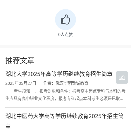
专
授
类：理工
...
高升
函
高中起点升大专，科
现代纺织技术
2.5
专
授
类：理工
...
0
人点赞
高升
函
高中起点升大专，科
教育管理
2.5
专
授
类：文史
...
推荐文章
广播电视新闻
专升
函
专科起点升本科，科
2.5
湖北大学2025年高等学历继续教育招生简章
学
本
授
类：文史
...
2025年05月27日
作者：武汉华明致诚教育
专升
函
专科起点升本科，科
考生须知一、 报考对象和条件：报考高中起点专科与本科的考
艺术设计
2.5
生应具有高中毕业文化程度，报考专科起点本科考生必须是已取得
本
授
类：艺术
...
经教育部审定核准的国民教育系列高等学校或高等教育自学考试机
构颁发的大学专科毕业证书的人
湖北中医药大学高等学历继续教育2025年招生简
计算机科学与
专升
函
专科起点升本科，科
2.5
章
技术
本
授
类：理工
...