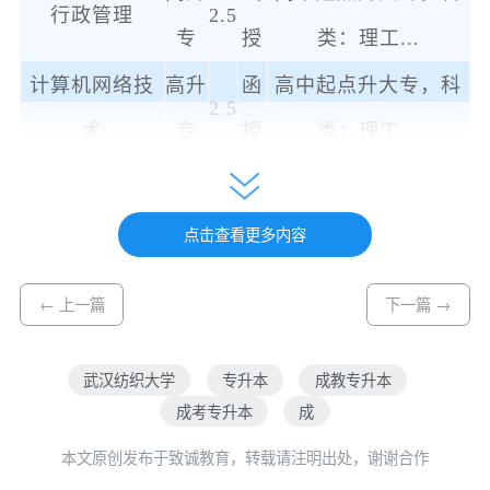
行政管理
2.5
专
授
类：理工
...
计算机网络技
高升
函
高中起点升大专，科
2.5
术
专
授
类：理工
...
计算机应用技
高升
函
高中起点升大专，科
2.5
术
专
授
类：理工
...
点击查看更多内容
机电一体化技
高升
函
高中起点升大专，科
2.5
← 上一篇
下一篇 →
术
专
授
类：理工
...
机械设计与自
高升
函
高中起点升大专，科
武汉纺织大学
专升本
成教专升本
2.5
动化
专
授
类：理工
...
成考专升本
成
高升
函
高中起点升大专，科
本文原创发布于致诚教育，转载请注明出处，谢谢合作
染整技术
2.5