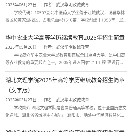
2025年06月27日
作者：武汉华明致诚教育
专升
函
专科起点升本科，科
学校代码：10507湖北中医药大学坐落于江城武汉，设昙华林
纺织工程
2.5
校区和黄家湖校区，占地总面积1610亩。学校创建于1958年，是
本
授
类：理工
...
湖北省唯一一所高等中医药本科院校，是我国较早开办中医本科教
专升
函
专科起点升本科，科
育和最早开办中医研究
华中农业大学高等学历继续教育2025年招生简章
轻化工程
2.5
本
授
类：理工
...
2025年05月26日
作者：武汉华明致诚教育
学校简介华中农业大学是教育部直属全国重点大学，是中国高
专升
函
专科起点升本科，科
等农业教育的重要起点之一，2005年进入国家“211工程”建设行
环境工程
2.5
列，2017年列入国家“双一流”建设行列。学校学科优势特色明显。
本
授
类：理工
...
首轮“双一流”成效
湖北文理学院2025年高等学历继续教育招生简章
机械工程及自
专升
函
专科起点升本科，科
（文字版）
2.5
动化
本
授
类：理工
...
2025年03月27日
作者：武汉华明致诚教育
学校简介 湖北文理学院是省属普通高等学校，位于全国历史文
专升
函
专科起点升本科，科
化名城、湖北省省域副中心城市一襄阳市，地处中华民族智慧化身
给水排水工程?
2.5
本
授
类：理工
...
诸葛亮的故居一古隆中。学校是教育 部本科教学工作水平评估优秀
学校、全国普通