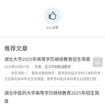
素质要求
（1）具有正确的人生观、价值观和世界观，具有
0
人点赞
良好的道德修养、职业素养、法治意识和社会责
任感。
推荐文章
（2）具有持续的创新精神、创业意识。
（3）具有完整的知识结构和良好的科学素养、人
湖北大学2025年高等学历继续教育招生简章
2025年05月27日
作者：武汉华明致诚教育
文素养。
考生须知一、 报考对象和条件：报考高中起点专科与本科的考
（4）具有较高的文化品位和审美情趣。
生应具有高中毕业文化程度，报考专科起点本科考生必须是已取得
经教育部审定核准的国民教育系列高等学校或高等教育自学考试机
（5）具有良好的身体素质和健康的心理素质。
构颁发的大学专科毕业证书的人
湖北中医药大学高等学历继续教育2025年招生简
合作院校
章