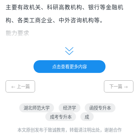
主要有政机关、科研高教机构、银行等金融机
构、各类工商企业、中外咨询机构等。
能力要求
（1）具有较强的写作和语言表达能力。
（2）具有自主学习、独立思考，不断接受新知
点击查看更多内容
识、新理论、新技术的能力。
（3）具有将专业理论与知识融会贯通，综合运用
← 上一篇
下一篇 →
专业知识分析和解决问题的能力。
湖北师范大学
经济学
函授专升本
（4）具有利用创造性思维开展科学研究和创业就
成考专升本
成
业的能力。
本文原创发布于致诚教育，转载请注明出处，谢谢合作
（5）具有较强的沟通能力和团队合作能力。