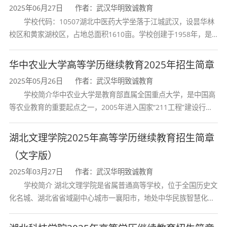
2025年06月27日
作者：武汉华明致诚教育
学校代码：10507湖北中医药大学坐落于江城武汉，设昙华林
文科：语文、数学（文史类）、外语
校区和黄家湖校区，占地总面积1610亩。学校创建于1958年，是
湖北省唯一一所高等中医药本科院校，是我国较早开办中医本科教
理科：语文、数学（理工类）、外语
育和最早开办中医研究
华中农业大学高等学历继续教育2025年招生简章
以上各科试题卷面满分均为150分，总分450
2025年05月26日
作者：武汉华明致诚教育
学校简介华中农业大学是教育部直属全国重点大学，是中国高
分。
等农业教育的重要起点之一，2005年进入国家“211工程”建设行
列，2017年列入国家“双一流”建设行列。学校学科优势特色明显。
首轮“双一流”成效
湖北文理学院2025年高等学历继续教育招生简章
2、高中起点本科（高升本）：
（文字版）
2025年03月27日
作者：武汉华明致诚教育
文科：语文、数学（文史类）、外语、历史
学校简介 湖北文理学院是省属普通高等学校，位于全国历史文
化名城、湖北省省域副中心城市一襄阳市，地处中华民族智慧化身
地理综合
诸葛亮的故居一古隆中。学校是教育 部本科教学工作水平评估优秀
理科：语文、数学（理工类）、外语、物理
学校、全国普通