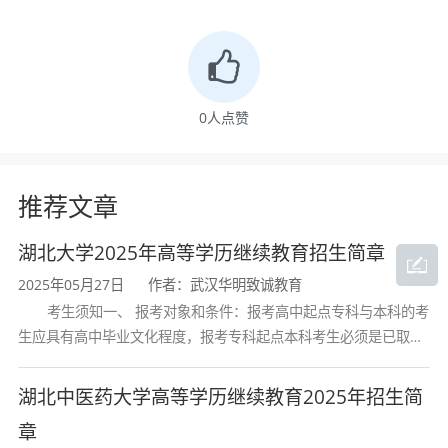
专升本
汉语言文学，机械设计制造与自动化，电气
0
人点赞
工程及其自动化，电子信息工程，计算机科
学与技术，土木工程，食品科学与工程，康
推荐文章
复治疗学，护理学，工商管理，市场营销，
湖北大学2025年高等学历继续教育招生简章
会计学，行政管理、水产养殖学、环境设计
2025年05月27日
作者：武汉华明致诚教育
考生须知一、 报考对象和条件：报考高中起点专科与本科的考
生应具有高中毕业文化程度，报考专科起点本科考生必须是已取得
入学考试科目
经教育部审定核准的国民教育系列高等学校或高等教育自学考试机
构颁发的大学专科毕业证书的人
湖北中医药大学高等学历继续教育2025年招生简
章
1、高中起点专科（高升专）：