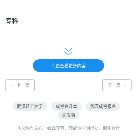
专科
护理 机械设计与制造 国际经济与贸易 旅游
管理 建设工程管理
点击查看更多内容
高升本
← 上一篇
下一篇 →
武汉轻工大学
成考专升本
武汉成考报名
计算机科学与技术、工商管理、机械设计制
武汉函
造及其自动化、土木工程、护理学、会计学
本文原创发布于致诚教育，转载请注明出处，谢谢合作