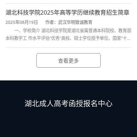
诸葛亮的故居一古隆中。学校是教育 部本科教学工作水平评估优秀
学校、全国普通
湖北科技学院2025年高等学历继续教育招生简章
2025年08月19日
作者：武汉华明致诚教育
一、学校简介 湖北科技学院是湖北省属普通本科院校、教育部
本科教学工 作水平评估“优秀”高校、硕士学位授予单位、国家“十三
五” 产教融合发展工程规划项目建设高校、全国首批卓越医生教育
培 养计划项
查看更多
湖北成人高考函授报名中心