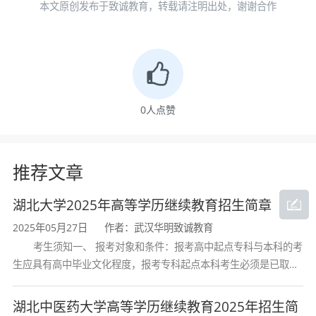
学
、
湖北师范大学
、
长江大学
、
荆楚理工大学
、
武
本文原创发布于致诚教育，转载请注明出处，谢谢合作
汉理工大学
、
武汉轻工大学
、
湖北第二师范学院
、
湖北民族大学
、
湖北理工学院
、
湖北文理学院
、
湖
北国土资源职业学院
、
鄂州职业大学
、
湖北中医药
0
人点赞
高等专科学校
、
黄冈职业技术学院
、
荆州教育学院
推荐文章
添加微信
华明致诚教育宋老师
，快速了解成人高
湖北大学2025年高等学历继续教育招生简章
考
2025年05月27日
作者：武汉华明致诚教育
考生须知一、 报考对象和条件：报考高中起点专科与本科的考
生应具有高中毕业文化程度，报考专科起点本科考生必须是已取得
经教育部审定核准的国民教育系列高等学校或高等教育自学考试机
构颁发的大学专科毕业证书的人
湖北中医药大学高等学历继续教育2025年招生简