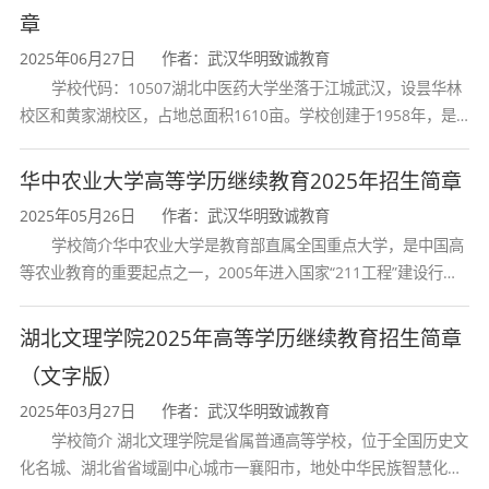
章
2025年06月27日
作者：武汉华明致诚教育
学校代码：10507湖北中医药大学坐落于江城武汉，设昙华林
校区和黄家湖校区，占地总面积1610亩。学校创建于1958年，是
湖北省唯一一所高等中医药本科院校，是我国较早开办中医本科教
成人高考网上报名入口
武汉成人高考报名中心
育和最早开办中医研究
华中农业大学高等学历继续教育2025年招生简章
成人高考函授报名中心
湖北省成人高考报名
2025年05月26日
作者：武汉华明致诚教育
学校简介华中农业大学是教育部直属全国重点大学，是中国高
等农业教育的重要起点之一，2005年进入国家“211工程”建设行
列，2017年列入国家“双一流”建设行列。学校学科优势特色明显。
首轮“双一流”成效
湖北文理学院2025年高等学历继续教育招生简章
（文字版）
2025年03月27日
作者：武汉华明致诚教育
学校简介 湖北文理学院是省属普通高等学校，位于全国历史文
化名城、湖北省省域副中心城市一襄阳市，地处中华民族智慧化身