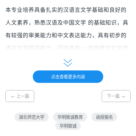
本专业培养具备扎实的汉语言文学基础和良好的
人文素养，熟悉汉语及中国文学 的基础知识，具
有较强的审美能力和中文表达能力，具有初步的
语言文学研究能力，同时具有一 定的跨文化交流
能力，能在文化、教育、出版、传媒机构以及政
府机关等企事业部门从事与汉语言 文字运用相关
点击查看更多内容
工作的中国语言文学学科复合型人才
← 上一篇
下一篇 →
合作院校
湖北大学
、
湖北工业大学
、
武汉科技大学
、
华中农
湖北师范大学
华明致诚教育
函授报名
业大学
、
三峡大学
、
武汉工程大学
、
武汉纺织大
华明致诚