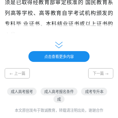
须是已取得经教育部审定核准的 国民教育系
列高等学校、高等教育自学考试机构颁发的
专科毕 业证书、本科结业证书或以上证书的
人员。
（六）报考成人高校
医学门类
专业的考生还
应具备以下条 件：
点击查看更多内容
1.报考临床医学、口腔医学、预防医学、中
← 上一篇
下一篇 →
医学等临床类 专业的人员，应当取得省级卫
生行政部门颁发的相应类别的执 业助理医师
成人高考报考
成人高考报名条件
成考专升本
成
或以上资格证书，或取得国家认可的普通中
专相应 专业或以上学历；或者县级及以上卫
本文原创发布于致诚教育，转载请注明出处，谢谢合作