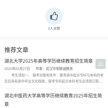
生行政部门颁发的乡村医 生执业证书，并具
有中专或以上学历或水平证书。
2．报考护理学专业的人员应当取得省级卫生
0
人点赞
行政部门颁发 的执业护士证书。
3．报考医学门类其它专业的人员应当是从事
推荐文章
卫生、医药行 业工作的在职专业技术人员，
湖北大学2025年高等学历继续教育招生简章
并具有县级或县级以上卫生行政 部门颁发的
2025年05月27日
作者：武汉华明致诚教育
相应执业资格证书。
考生须知一、 报考对象和条件：报考高中起点专科与本科的考
生应具有高中毕业文化程度，报考专科起点本科考生必须是已取得
4．考生报考的专业原则上应与所从事的专业
经教育部审定核准的国民教育系列高等学校或高等教育自学考试机
对口。
构颁发的大学专科毕业证书的人
湖北中医药大学高等学历继续教育2025年招生简
（七）考生一般应在身份证号所在地报名、
章