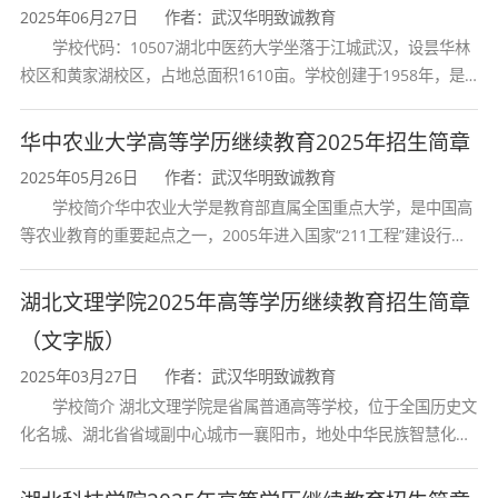
考试。凡在非 身份证号所在地报名的，须提
2025年06月27日
作者：武汉华明致诚教育
学校代码：10507湖北中医药大学坐落于江城武汉，设昙华林
供在当地的户口簿或居住证或近 3 个月的社
校区和黄家湖校区，占地总面积1610亩。学校创建于1958年，是
湖北省唯一一所高等中医药本科院校，是我国较早开办中医本科教
保缴费证明。
育和最早开办中医研究
华中农业大学高等学历继续教育2025年招生简章
（八）凡符合上述报名条件的港澳台考生可
2025年05月26日
作者：武汉华明致诚教育
持有效身份证 件报考；在中国定居的外国侨
学校简介华中农业大学是教育部直属全国重点大学，是中国高
等农业教育的重要起点之一，2005年进入国家“211工程”建设行
民可持所在地区公安机关核发的 《外国人永
列，2017年列入国家“双一流”建设行列。学校学科优势特色明显。
久居留证》或《外侨居留证》报考。该两类
首轮“双一流”成效
湖北文理学院2025年高等学历继续教育招生简章
考生的 报名办法同其他考生，网上报名时证
（文字版）
2025年03月27日
作者：武汉华明致诚教育
件类型选择“港澳台等”。
学校简介 湖北文理学院是省属普通高等学校，位于全国历史文
其次是2021年湖北成考专升本是需要考试
化名城、湖北省省域副中心城市一襄阳市，地处中华民族智慧化身
诸葛亮的故居一古隆中。学校是教育 部本科教学工作水平评估优秀
吗？
学校、全国普通