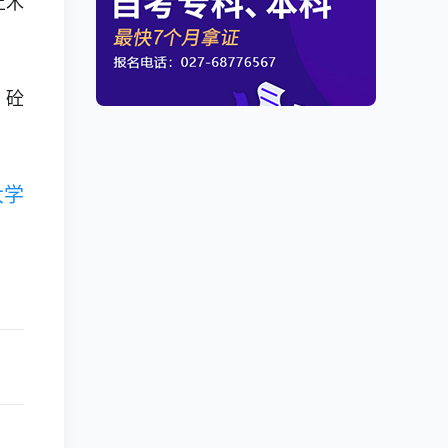
土木
。
、砼
大学