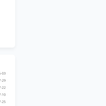
6-03
7-29
7-22
7-10
7-25