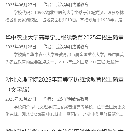
2025年06月27日
作者：武汉华明致诚教育
高升
业
高中起点升本科，语
学校代码：10507湖北中医药大学坐落于江城武汉，设昙华林
英语
5
校区和黄家湖校区，占地总面积1610亩。学校创建于1958年，是
本
余
文、外语
...
湖北省唯一一所高等中医药本科院校，是我国较早开办中医本科教
高升
业
高中起点升本科，语
育和最早开办中医研究
华中农业大学高等学历继续教育2025年招生简章
艺术设计
5
本
余
文、外语
...
2025年05月26日
作者：武汉华明致诚教育
学校简介华中农业大学是教育部直属全国重点大学，是中国高
专升
业
专科起点升本科，科
等农业教育的重要起点之一，2005年进入国家“211工程”建设行
会计学
2.5
列，2017年列入国家“双一流”建设行列。学校学科优势特色明显。
本
余
类：经管
...
首轮“双一流”成效
湖北文理学院2025年高等学历继续教育招生简章
专升
业
专科起点升本科，科
（文字版）
财务管理
2.5
本
余
类：经管
...
2025年03月27日
作者：武汉华明致诚教育
学校简介 湖北文理学院是省属普通高等学校，位于全国历史文
专升
业
专科起点升本科，科
化名城、湖北省省域副中心城市一襄阳市，地处中华民族智慧化身
物流管理
2.5
本
余
类：经管
...
诸葛亮的故居一古隆中。学校是教育 部本科教学工作水平评估优秀
学校、全国普通