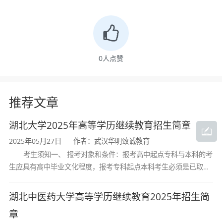
本
余
类：理工
...
电子信息科学
专升
业
专科起点升本科，科
2.5
与技术
本
余
类：理工
...
0
人点赞
计算机科学与
高升
业
语文、外语、物理化学
5
技术
本
余
综合
...
推荐文章
高升
业
语文、外语、物理化学
工程管理
5
湖北大学2025年高等学历继续教育招生简章
本
余
综合
...
2025年05月27日
作者：武汉华明致诚教育
高升
业
高中起点升本科，语
考生须知一、 报考对象和条件：报考高中起点专科与本科的考
工商管理
5
生应具有高中毕业文化程度，报考专科起点本科考生必须是已取得
本
余
文、外语
...
经教育部审定核准的国民教育系列高等学校或高等教育自学考试机
构颁发的大学专科毕业证书的人
湖北中医药大学高等学历继续教育2025年招生简
高升
业
高中起点升本科，语
市场营销
5
章
本
余
文、外语
...