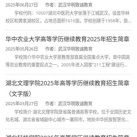
2025年06月27日
作者：武汉华明致诚教育
采用"面授+自学+网络学习"相结合的形式，学习
学校代码：10507湖北中医药大学坐落于江城武汉，设昙华林
进度执行学校统一制定的教学计划，可以通过我
校区和黄家湖校区，占地总面积1610亩。学校创建于1958年，是
湖北省唯一一所高等中医药本科院校，是我国较早开办中医本科教
院的网络学习平台观看知名教授讲课及互动，自
育和最早开办中医研究
华中农业大学高等学历继续教育2025年招生简章
动安排学习时间。
2025年05月26日
作者：武汉华明致诚教育
3、证书颁发：
学校简介华中农业大学是教育部直属全国重点大学，是中国高
等农业教育的重要起点之一，2005年进入国家“211工程”建设行
学生学完规定课程，经考试（考核）成绩合格，
列，2017年列入国家“双一流”建设行列。学校学科优势特色明显。
首轮“双一流”成效
由学校颁发专科毕业证，电子注册，国家承认学
湖北文理学院2025年高等学历继续教育招生简章
（文字版）
历
2025年03月27日
作者：武汉华明致诚教育
4、报名优惠：
学校简介 湖北文理学院是省属普通高等学校，位于全国历史文
化名城、湖北省省域副中心城市一襄阳市，地处中华民族智慧化身
凡报名学生邮寄复习资料
诸葛亮的故居一古隆中。学校是教育 部本科教学工作水平评估优秀
5、报名方式：
学校、全国普通