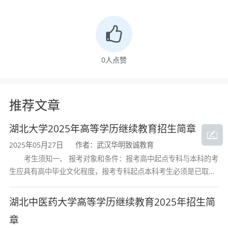
报考条件
报名方式：
1、报名条件：
0
人点赞
凡具有高中、中专学历及同等学历者均可报考专
科各专业，具有专科学历或应届专科毕业生可报
推荐文章
考本科各专业。
湖北大学2025年高等学历继续教育招生简章
2025年05月27日
作者：武汉华明致诚教育
2、学习形式：
考生须知一、 报考对象和条件：报考高中起点专科与本科的考
生应具有高中毕业文化程度，报考专科起点本科考生必须是已取得
“业余”学习形式：利用周六、周日到校上课、考
经教育部审定核准的国民教育系列高等学校或高等教育自学考试机
试；
构颁发的大学专科毕业证书的人
湖北中医药大学高等学历继续教育2025年招生简
“函授”学习形式：利用寒、暑假上课、考试。
章