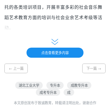
托的各类培训项目，开展丰富多彩的社会音乐舞
蹈艺术教育方面的培训与社会业余艺术考级等活
动。
通过成人（学历）教育与各种非学历艺术教育的
点击查看更多内容
形式，努力不懈地为众多从事音乐的工作者和社
← 上一篇
下一篇 →
会上需要进行艺术培训的广大人民群众，提供继
续教育和业余学习音乐舞蹈艺术的平台。使更多
湖北工业大学
专升本
成教专升本
热爱音乐、舞蹈艺术，渴望继续接受高质量艺术
成考专升本
成
教育的人们获得良好的学习机会。
本文原创发布于致诚教育，转载请注明出处，谢谢合作