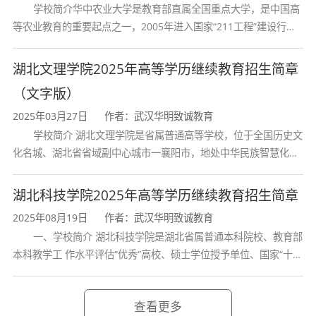
学校简介华中农业大学是教育部直属全国重点大学，是中国高
等农业教育的重要起点之一，2005年进入国家“211工程”建设行
列，2017年列入国家“双一流”建设行列。学校学科优势特色明显。
首轮“双一流”成效
湖北文理学院2025年高等学历继续教育招生简章
（文字版）
2025年03月27日
作者：武汉华明致诚教育
学校简介 湖北文理学院是省属普通高等学校，位于全国历史文
化名城、湖北省省域副中心城市一襄阳市，地处中华民族智慧化身
诸葛亮的故居一古隆中。学校是教育 部本科教学工作水平评估优秀
学校、全国普通
湖北科技学院2025年高等学历继续教育招生简章
2025年08月19日
作者：武汉华明致诚教育
一、学校简介 湖北科技学院是湖北省属普通本科院校、教育部
本科教学工 作水平评估“优秀”高校、硕士学位授予单位、国家“十三
五” 产教融合发展工程规划项目建设高校、全国首批卓越医生教育
培 养计划项
查看更多